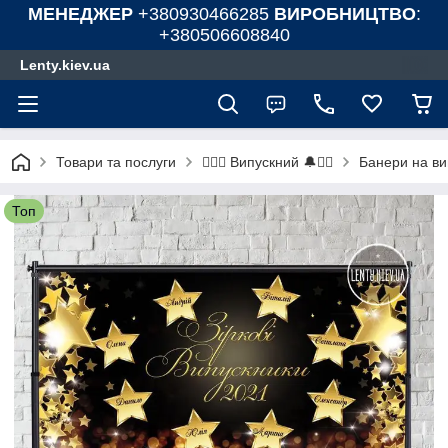
МЕНЕДЖЕР
+380930466285
ВИРОБНИЦТВО
:
+380506608840
Lenty.kiev.ua
Товари та послуги
Банери на в
❤️‍🔥🔔 Випускний 🔔❤️‍🔥
Топ