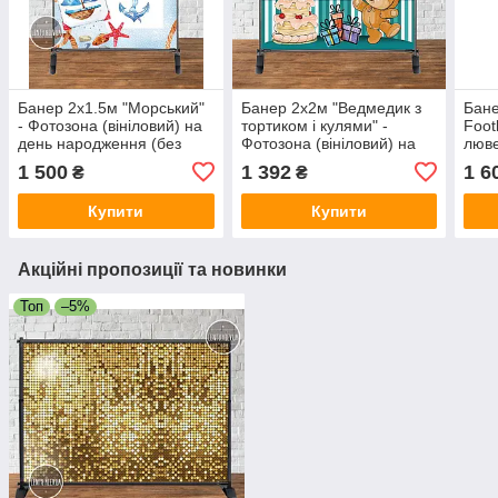
Банер 2х1.5м "Морський"
Банер 2х2м "Ведмедик з
Бане
- Фотозона (вініловий) на
тортиком і кулями" -
Footb
день народження (без
Фотозона (вініловий) на
люве
каркасу) - Індивідуальний
день народження (без
(він
1 500
1 392
1 6
₴
₴
напис
каркасу) - Індивідуальний
нар
напис (іменний)
Купити
Купити
Акційні пропозиції та новинки
Топ
–5%