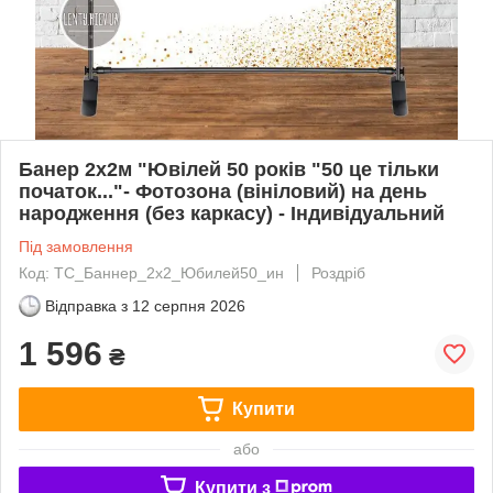
Банер 2х2м "Ювілей 50 років "50 це тільки
початок..."- Фотозона (вініловий) на день
народження (без каркасу) - Індивідуальний
Під замовлення
Код: ТС_Баннер_2х2_Юбилей50_ин
Роздріб
Відправка з
12 серпня 2026
1 596
₴
Купити
або
Купити з