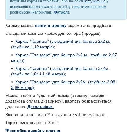
потрібній картинці тематики, або на сайті
lenty.kiev.ua
у
пошуковій формі вкажіть потрібну тематику/персонаж
російською (наприклад:
Ф
утбол
).
Каркас
можна
взяти в оренду
окремо або
придбати
.
Складаний-компакт каркас для банера (
продаж
):
Каркас-"Компакт" (складаний) для банера 2х2 м.
(труби до 1,12 метрів);
Каркас-"Стандарт" для банера 2х2 м. (труби до 2,07
метра);
Каркас-"Компакт" (складаний) для банера 3х2м.
(труби по 1,04 і 1,48 метра);
Каркас-"Стандарт" для банера 3х2м. (труби за 2,08 і
2,96 метра);
Можна зробити будь-який розмір (за зміну розмірів -
додаткова оплата дизайнеру), вартість розраховується
додатково.
Детальніше..
Відправка в інші міста** тільки при 75% передоплаті.
Термін виготовлення: 3 дні.
*Розробка дизайну платна