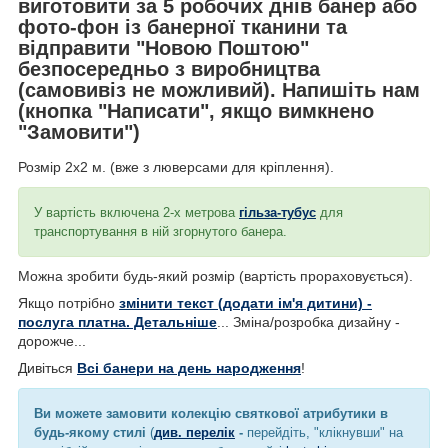
виготовити за 5 робочих днів банер або
фото-фон із банерної тканини та
відправити "Новою Поштою"
безпосередньо з виробництва
(самовивіз не можливий). Напишіть нам
(кнопка "Написати", якщо вимкнено
"Замовити")
Розмір 2х2 м. (вже з люверсами для кріплення).
У вартість включена 2-х метрова
гільза-тубус
для
транспортування в ній згорнутого банера.
Можна зробити будь-який розмір (вартість прораховується).
Якщо потрібно
змінити текст (додати ім'я дитини) -
послуга платна. Детальніше
... Зміна/розробка дизайну -
дорожче...
Дивіться
Всі банери на день народження
!
Ви можете замовити колекцію святкової атрибутики в
будь-якому стилі
(
див. перелік
-
перейдіть, "клікнувши" на