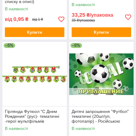
списку в описі)
В наявності
В наявності
33,25
₴/упаковка
0,95
від
₴
від 1 ₴
35 ₴/упаковка
Купити
Купити
–5%
–5%
Гірлянда Футюол "С Днем
Дитячі запрошення "Футбол"
Рождения" (рус)- тематичні
тематичні (20шт/уп,
-герої мультфільмів
фотопапір) - Російською
В наявності
В наявності