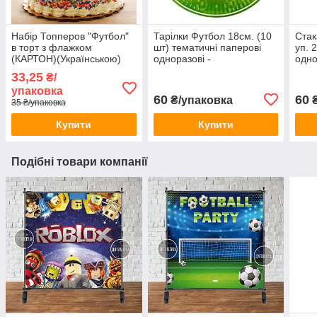
Набір Топперов "Футбол"
Тарілки Футбол 18см. (10
Стак
в торт з флажком
шт) тематичні паперові
уп. 
(КАРТОН)(Українською)
одноразові -
одно
33,25
₴/
упаковка
60
60
₴/упаковка
₴
35 ₴/упаковка
Купити
Купити
Подібні товари компанії