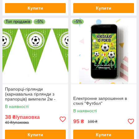
Купити
Купити
Топ продажів
–5%
–5%
Прапорці-гірлянди
(карнавальна гірлянди з
Електронне запрошення в
прапорців) вимпели 2м -
стилі "Футбол"
Футбол, Зелений
В наявності
В наявності
38
₴/упаковка
95
₴
100 ₴
40 ₴/упаковка
Купити
Купити