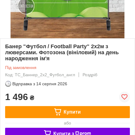
Банер "Футбол / Football Party" 2х2м з
люверсами. Фотозона (вініловий) на день
народження ім'я
Під замовлення
Код: ТС_Баннер_2х2_Футбол_англ
Роздріб
Відправка з
14 серпня 2026
1 496
₴
Купити
або
Купити з