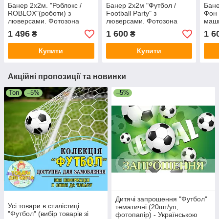
Банер 2х2м. "Роблокс /
Банер 2х2м "Футбол /
Бане
ROBLOX"(роботи) з
Football Party" з
Фон 
люверсами. Фотозона
люверсами. Фотозона
маши
(вініловий) на день
(вініловий) на день
Фото
1 496
1 600
1 6
₴
₴
народження -
народження
День
Купити
Купити
Акційні пропозиції та новинки
Топ
–5%
–5%
Дитячі запрошення "Футбол"
Усі товари в стилістиці
тематичні (20шт/уп,
"Футбол" (вибір товарів зі
фотопапір) - Українською