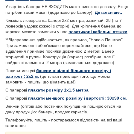
У вартість банера НЕ ВХОДИТЬ макет високого дозволу. Якщо
потрібен такий макет (додатково до банеру).
Детальніше..
Кількість люверсів на банері 2х2 меттра, зазвичай, 28 (по 7
люверсів уздовж кожної з сторін). Для кріплення банера до
каркаса можете замовити у нас
пластикові кабельні стяжки
.
**Відправлення здійснюється, як правило, "Новою Поштою".
При замовленні обов'язково переконайтеся, що Ваше
відділення приймає посилки довжиною 2 метри! Банер
згорнутий в рулон. Конструкція (каркас) розбірна, але її
найдовші елементи: 2 метра (замовляється додатково).
Подивитися усі
банери вінілові більшого розміру і
вартості: 2х2 м.
(це тільки приклади того, що можна
замовити - пишіть, що цікавить ще!)
Є паперові
плакати розміру 1х1,5 метра
Є паперові
плакати меншого розміру і вартості: 30х90 см.
Знижки (оптові або постійних покупців не поширюються на
дану продукцію: банери, продаж каркасів.
Телефонуйте, пишіть - постараємося відповісти на всі ваші
запитання.