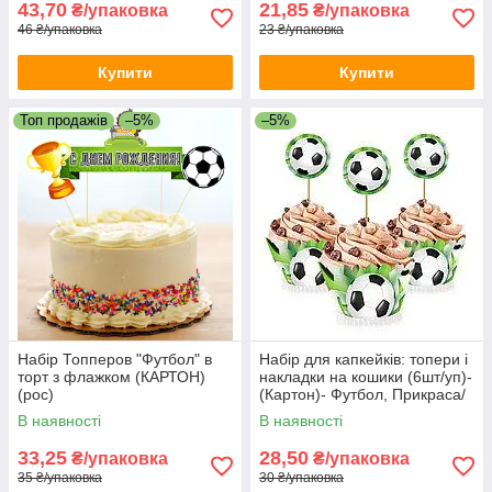
43,70
21,85
₴/упаковка
₴/упаковка
46 ₴/упаковка
23 ₴/упаковка
Купити
Купити
Топ продажів
–5%
–5%
Набір Топперов "Футбол" в
Набір для капкейків: топери і
торт з флажком (КАРТОН)
накладки на кошики (6шт/уп)-
(рос)
(Картон)- Футбол, Прикраса/
кенді-бар, Зелений
В наявності
В наявності
33,25
28,50
₴/упаковка
₴/упаковка
35 ₴/упаковка
30 ₴/упаковка