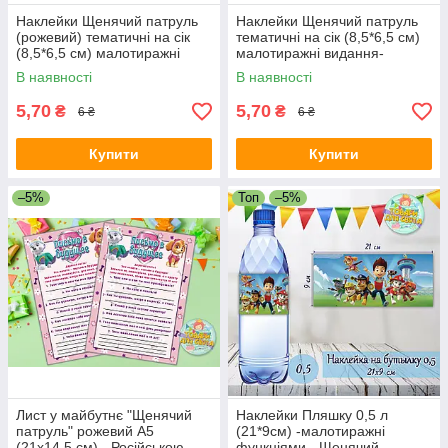
Наклейки Щенячий патруль
Наклейки Щенячий патруль
(рожевий) тематичні на сік
тематичні на сік (8,5*6,5 см)
(8,5*6,5 см) малотиражні
малотиражні видання-
видання-
В наявності
В наявності
5,70
5,70
₴
₴
6 ₴
6 ₴
Купити
Купити
–5%
Топ
–5%
Лист у майбутнє "Щенячий
Наклейки Пляшку 0,5 л
патруль" рожевий А5
(21*9см) -малотиражні
(21х14,5 см) - Російською
функціями - Щенячий