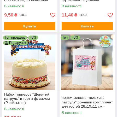
патруль
В наявності
В наявності
9,50
11,40
₴
₴
10 ₴
12 ₴
Купити
Купити
Топ продажів
–5%
Топ
–5%
Подарунок
Набір Топперов "Щенячий
Пакет іменний "Щенячий
патруль" в торт з флажком
патруль" рожевий комплімент
(Російською)
для гостей 28х19х11 см -
В наявності
Російською
В наявності