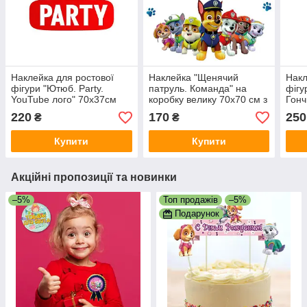
Наклейка для ростової
Наклейка "Щенячий
Накл
фігури "Ютюб. Party.
патруль. Команда" на
фігу
YouTube лого" 70х37см
коробку велику 70х70 см з
Гонч
(без обрізу по контуру)
написом вітальним
ориг
220
170
250
₴
₴
інте
обрі
Купити
Купити
Акційні пропозиції та новинки
–5%
Топ продажів
–5%
Подарунок