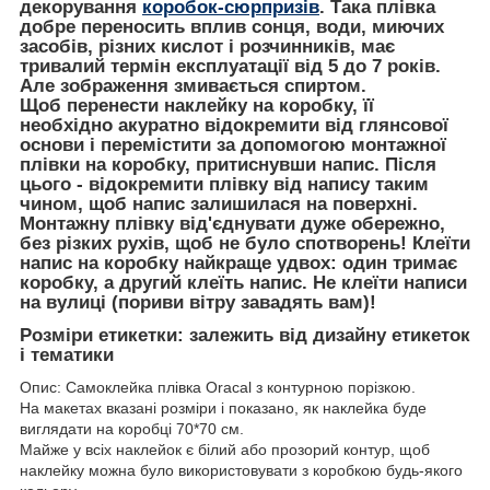
декорування
коробок-сюрпризів
. Така плівка
добре переносить вплив сонця, води, миючих
засобів, різних кислот і розчинників, має
тривалий термін експлуатації від 5 до 7 років.
Але зображення змивається спиртом.
Щоб перенести наклейку на коробку, її
необхідно акуратно відокремити від глянсової
основи і перемістити за допомогою монтажної
плівки на коробку, притиснувши напис. Після
цього - відокремити плівку від напису таким
чином, щоб напис залишилася на поверхні.
Монтажну плівку від'єднувати дуже обережно,
без різких рухів, щоб не було спотворень! Клеїти
напис на коробку найкраще удвох: один тримає
коробку, а другий клеїть напис. Не клеїти написи
на вулиці (пориви вітру завадять вам)!
Розміри етикетки: залежить від дизайну етикеток
і тематики
Опис: Самоклейка плівка Oracal з контурною порізкою.
На макетах вказані розміри і показано, як наклейка буде
виглядати на коробці 70*70 см.
Майже у всіх наклейок є білий або прозорий контур, щоб
наклейку можна було використовувати з коробкою будь-якого