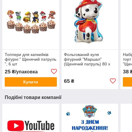
Топпери для капкейків
Фольгований куля
Набі
фігурні " Щенячий патруль
фігурний "Маршал"
торт
", 6 шт
(Щенячий патруль) 80 х
"Щен
40 см
уп.)
25
38
₴/упаковка
₴
65
₴
Купити
Подібні товари компанії