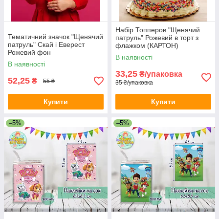
Набір Топперов "Щенячий
Тематичний значок "Щенячий
патруль" Рожевий в торт з
патруль" Скай і Еверест
флажком (КАРТОН)
Рожевий фон
-Російською
В наявності
В наявності
33,25
₴/упаковка
52,25
₴
55 ₴
35 ₴/упаковка
Купити
Купити
–5%
–5%