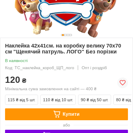
Наклейка 42х41см. на коробку велику 70х70
см "Щенячий патруль. ЛОГО" Без порізки
В наявності
Код: ТС_наклейка_короб_ЩП_лого
Опт і роздріб
120
₴
Мінімальна сума замовлення на сайті — 400 ₴
115 ₴
від 5 шт.
110 ₴
від 10 шт.
90 ₴
від 50 шт.
80 ₴
від
Купити
або