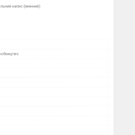
льний напис (іменний)
робництво