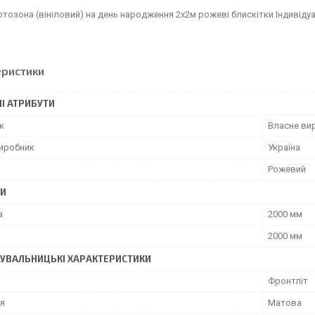
отозона (вініловий) на день народження 2х2м рожеві блискітки Індивідуа
еристики
І АТРИБУТИ
к
Власне ви
виробник
Україна
Рожевий
РИ
а
2000 мм
2000 мм
УВАЛЬНИЦЬКІ ХАРАКТЕРИСТИКИ
Фронтліт
я
Матова