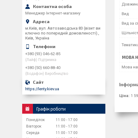
Довжина
Менеджер Інтернет-магазину
Вид
Вид за 
м.Київ, вул. Автозаводська 83 (візит ви
Щільніс
ключно по попередній домовленості).,
Київ, Україна
Тематик
+380 (93) 046-62-85
МОВА 
(Лайф) Підтримка
Мова на
+380 (50) 660-88-40
(Водафон) Виробництво
Інформ
https://lenty.kiev.ua
Ціна:
1 59
Графік роботи
Понеділок
11:00
17:00
Вівторок
11:00
17:00
Середа
11:00
17:00