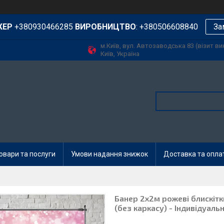
ЖЕР
+380930466285
ВИРОБНИЦТВО
: +380506608840
За
м.Київ, вул. Автозаводська 83 (візит в
Київ, Україна
овари та послуги
Умови надання знижок
Доставка та опла
Банер 2х2м рожеві блискітк
(без каркасу) - Індивідуаль