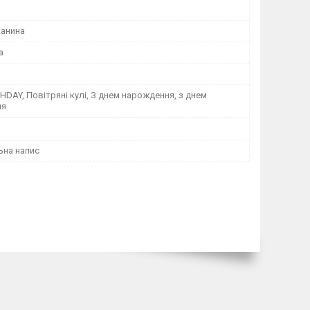
канина
а
HDAY, Повітряні кулі, З днем нарождення, з днем
ня
ьна напис