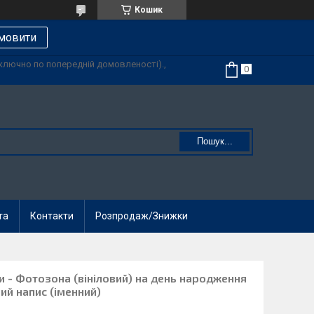
Кошик
мовити
иключно по попередній домовленості).,
Пошук...
та
Контакти
Розпродаж/Знижки
и - Фотозона (вініловий) на день народження
ний напис (іменний)