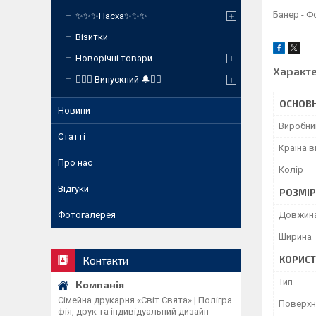
Банер - Ф
✨✨✨Пасха✨✨✨
Візитки
Новорічні товари
Характ
❤️‍🔥🔔 Випускний 🔔❤️‍🔥
ОСНОВН
Новини
Виробни
Статті
Країна 
Про нас
Колір
Відгуки
РОЗМІ
Довжин
Фотогалерея
Ширина
КОРИСТ
Контакти
Тип
Сімейна друкарня «Світ Свята» | Полігра
Поверхн
фія, друк та індивідуальний дизайн