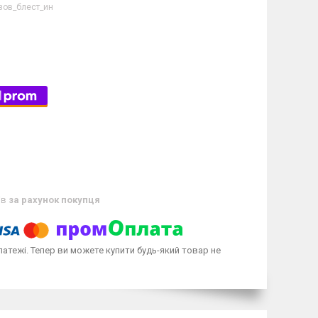
зов_блест_ин
ів
за рахунок покупця
латежі. Тепер ви можете купити будь-який товар не