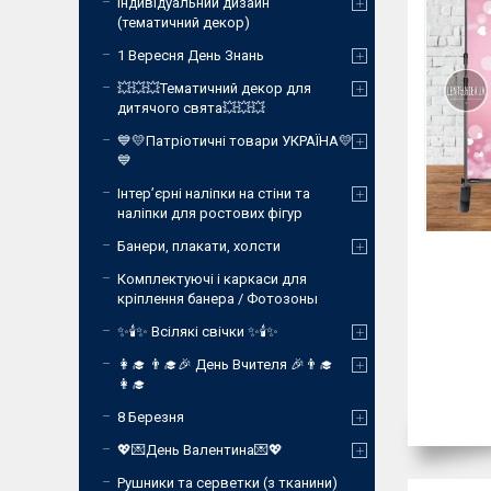
Індивідуальний дизайн
(тематичний декор)
1 Вересня День Знань
💥💥💥Тематичний декор для
дитячого свята💥💥💥
💙💛Патріотичні товари УКРАЇНА💛
💙
Інтер’єрні наліпки на стіни та
наліпки для ростових фігур
Банери, плакати, холсти
Комплектуючі і каркаси для
кріплення банера / Фотозоны
✨🕯️✨ Всілякі свічки ✨🕯️✨
👩‍🎓 👨‍🎓🎉 День Вчителя 🎉👨‍🎓
👩‍🎓
8 Березня
💖💌День Валентина💌💖
Рушники та серветки (з тканини)