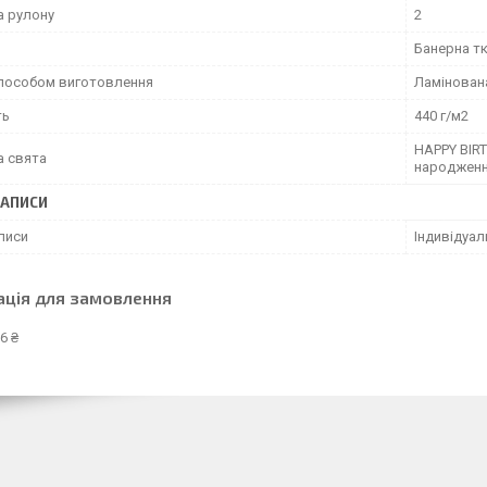
 рулону
2
Банерна т
способом виготовлення
Ламінован
ть
440 г/м2
HAPPY BIRT
а свята
народжен
НАПИСИ
писи
Індивідуал
ація для замовлення
6 ₴