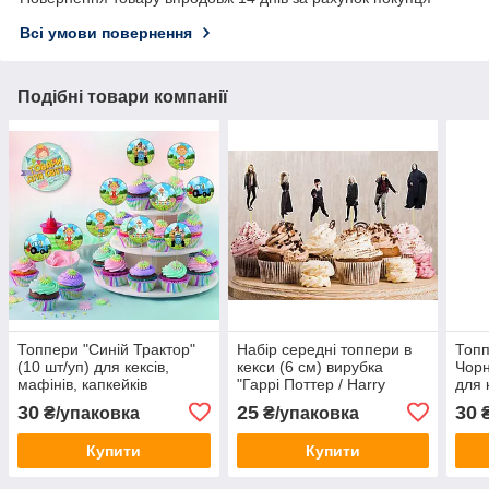
Всі умови повернення
Подібні товари компанії
Топпери "Синій Трактор"
Набір середні топпери в
Топп
(10 шт/уп) для кексів,
кекси (6 см) вирубка
Чорн
мафінів, капкейків
"Гаррі Поттер / Harry
для 
(Картон)
Potter" (6шт./уп.) (Картон)
капк
30
25
30
₴/упаковка
₴/упаковка
₴
Купити
Купити