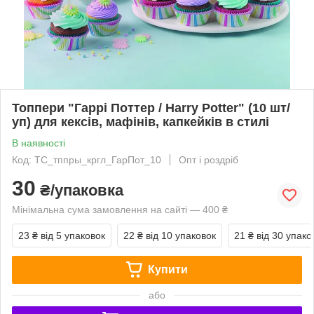
Топпери "Гаррі Поттер / Harry Potter" (10 шт/
уп) для кексів, мафінів, капкейків в стилі
В наявності
Код: ТС_тппры_кргл_ГарПот_10
Опт і роздріб
30
₴/упаковка
Мінімальна сума замовлення на сайті — 400 ₴
23 ₴
від 5 упаковок
22 ₴
від 10 упаковок
21 ₴
від 30 упако
Купити
або