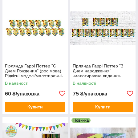
Гірлянда Гаррі Поттер "С
Гірлянда Гаррі Поттер "З
Днем Рождения" (рос.мова).
Днем народження"
Рідкісні моделі/малотиражні-
-малотиражне видання-
Російською
малотиражне видання-
В наявності
В наявності
Українською
60
75
₴/упаковка
₴/упаковка
Купити
Купити
Новинка