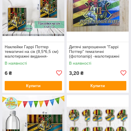
Наклейки Гаррі Поттер
Дитячі запрошення "Гаррі
тематичні на сік (8,5*6,5 см)
Поттер" тематичні
малотиражні видання-
(фотопапір) -малотиражні
видання - Російською
В наявності
В наявності
6
3,20
₴
₴
Купити
Купити