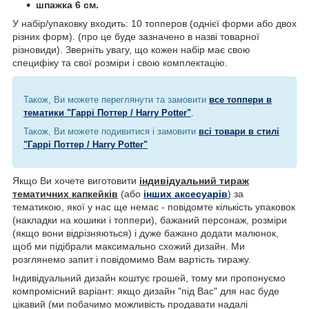
шпажка 6 см.
У набір/упаковку входить: 10 топперов (однієї форми або двох
різних форм). (про це буде зазначено в назві товарної
різновиди). Зверніть увагу, що кожен набір має свою
специфіку та свої розміри і свою комплектацію.
Також, Ви можете переглянути та замовити
все топпери в
тематики "Гаррі Поттер / Harry Potter"
.
Також, Ви можете подивитися і замовити
всі товари в стилі
"Гаррі Поттер / Harry Potter"
Якщо Ви хочете виготовити
індивідуальний тираж
тематичних капкейків
(або
інших аксесуарів
) за
тематикою, якої у нас ще немає - повідомте кількість упаковок
(накладки на кошики і топпери), бажаний персонаж, розміри
(якщо вони відрізняються) і дуже бажано додати малюнок,
щоб ми підібрали максимально схожий дизайн. Ми
розглянемо запит і повідомимо Вам вартість тиражу.
Індивідуальний дизайн коштує грошей, тому ми пропонуємо
компромісний варіант: якщо дизайн "під Вас" для нас буде
цікавий (ми побачимо можливість продавати надалі