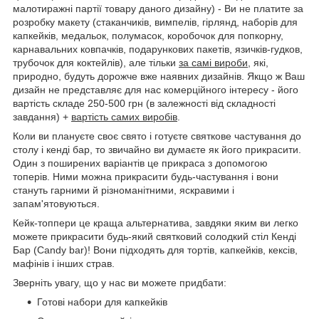
малотиражні партії товару даного дизайну) - Ви не платите за
розробку макету (стаканчиків, вимпелів, гірлянд, наборів для
капкейків, медальок, полумасок, коробочок для попкорну,
карнавальних ковпачків, подарункових пакетів, язичків-гудков,
трубочок для коктейлів), але тільки
за самі вироби
, які,
природно, будуть дорожче вже наявних дизайнів. Якщо ж Ваш
дизайн не представляє для нас комерційного інтересу - його
вартість складе 250-500 грн (в залежності від складності
завдання) +
вартість самих виробів
.
Коли ви плануєте своє свято і готуєте святкове частування до
столу і кенді бар, то звичайно ви думаєте як його прикрасити.
Один з поширених варіантів це прикраса з допомогою
топерів. Ними можна прикрасити будь-частування і вони
стануть гарними й різноманітними, яскравими і
запам'ятовуються.
Кейк-топпери це краща альтернатива, завдяки яким ви легко
можете прикрасити будь-який святковий солодкий стіл Кенді
Бар (Candy bar)! Вони підходять для тортів, капкейків, кексів,
мафінів і інших страв.
Зверніть увагу, що у нас ви можете придбати:
Готові набори для капкейків