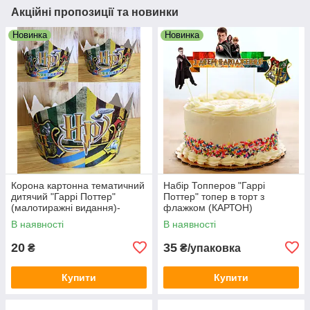
Акційні пропозиції та новинки
Новинка
Новинка
Корона картонна тематичний
Набір Топперов "Гаррі
дитячий "Гаррі Поттер"
Поттер" топер в торт з
(малотиражні видання)-
флажком (КАРТОН)
(Українською)
В наявності
В наявності
20
35
₴
₴/упаковка
Купити
Купити