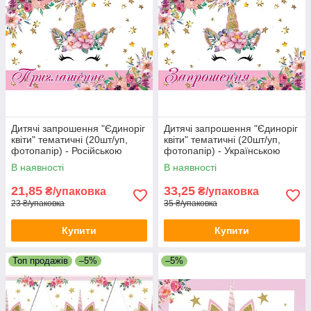
Дитячі запрошення "Єдиноріг
Дитячі запрошення "Єдиноріг
квіти" тематичні (20шт/уп,
квіти" тематичні (20шт/уп,
фотопапір) - Російською
фотопапір) - Українською
В наявності
В наявності
21,85
33,25
₴/упаковка
₴/упаковка
23 ₴/упаковка
35 ₴/упаковка
Купити
Купити
Топ продажів
–5%
–5%