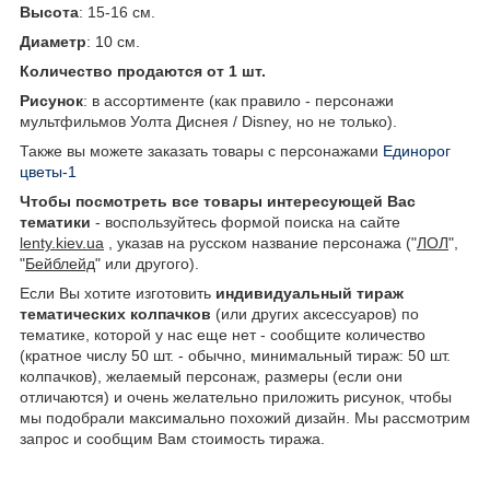
Высота
:
15-16 см.
Диаметр
:
10 см.
Количество продаются от 1 шт.
Рисунок
: в ассортименте (как правило - персонажи
мультфильмов Уолта Диснея / Disney, но не только).
Также вы можете заказать товары с персонажами
Е
динорог
цветы-1
Чтобы посмотреть все товары интересующей Вас
тематики
- воспользуйтесь формой поиска на сайте
lenty.kiev.ua
, указав на русском название персонажа ("
ЛОЛ
",
"
Бейблейд
" или другого).
Если Вы хотите изготовить
индивидуальный тираж
тематических колпачков
(или других аксессуаров) по
тематике, которой у нас еще нет - сообщите количество
(кратное числу 50 шт. - обычно, минимальный тираж: 50 шт.
колпачков), желаемый персонаж, размеры (если они
отличаются) и очень желательно приложить рисунок, чтобы
мы подобрали максимально похожий дизайн. Мы рассмотрим
запрос и сообщим Вам стоимость тиража.