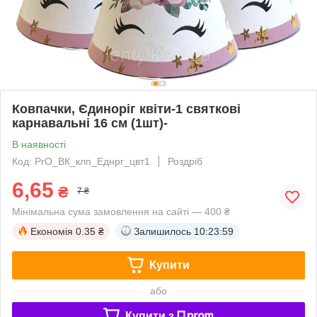
Ковпачки, Єдиноріг квіти-1 святкові
карнавальні 16 см (1шт)-
В наявності
Код: PrO_ВК_клп_Еднрг_цвт1
Роздріб
6,65
₴
7 ₴
Мінімальна сума замовлення на сайті — 400 ₴
Економія
0.35 ₴
Залишилось
10:23:58
Купити
або
Купити з