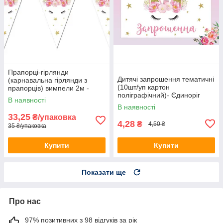
Прапорці-гірлянди
Дитячі запрошення тематичні
(карнавальна гірлянди з
(10шт/уп картон
прапорців) вимпели 2м -
поліграфічний)- Єдиноріг
Єдиноріг квіти, Біло-рожевий
В наявності
квіти, Український
В наявності
33,25
₴/упаковка
4,28
₴
4,50 ₴
35 ₴/упаковка
Купити
Купити
Показати ще
Про нас
97% позитивних з 98 відгуків за рік