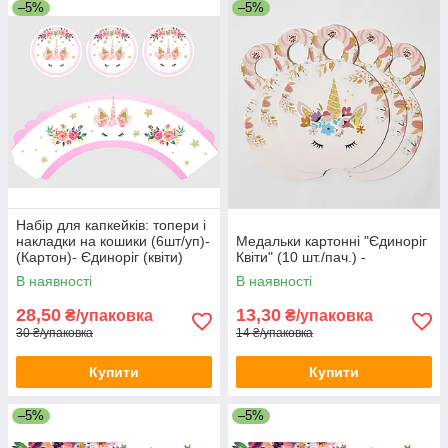
–5%
–5%
Набір для капкейків: топери і
накладки на кошики (6шт/уп)-
Медальки картонні "Єдиноріг
(Картон)- Єдиноріг (квіти)
Квіти" (10 шт./пач.) -
білий, Прикраса для кексів,
В наявності
В наявності
Біло-рожевий
28,50
13,30
₴/упаковка
₴/упаковка
30 ₴/упаковка
14 ₴/упаковка
Купити
Купити
–5%
–5%