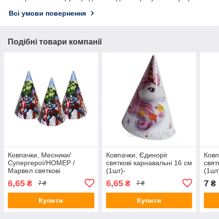
Всі умови повернення
Подібні товари компанії
Ковпачки, Месники/
Ковпачки, Єдиноріг
Ковп
Супергерої/НОМЕР /
святкові карнавальні 16 см
свят
Марвел святкові
(1шт)-
(1шт
карнавальні 16 см (1шт)-
6,65
6,65
7
₴
₴
₴
7 ₴
7 ₴
Купити
Купити