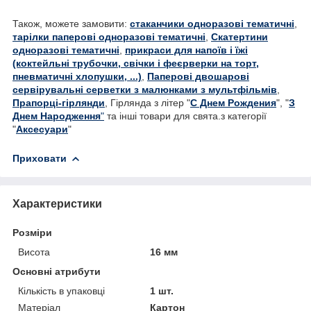
Також, можете замовити:
стаканчики одноразові тематичні
,
тарілки паперові одноразові тематичні
,
Скатертини
одноразові тематичні
,
прикраси для напоїв і їжі
(коктейльні трубочки, свічки і феєрверки на торт,
пневматичні хлопушки, ...)
,
Паперові двошарові
сервірувальні серветки з малюнками з мультфільмів
,
Прапорці-гірлянди
, Гірлянда з літер "
С Днем Рождения
", "
З
Днем Народження
"
та інші товари для свята.з категорії
"
Аксесуари
"
Приховати
Характеристики
Розміри
Висота
16 мм
Основні атрибути
Кількість в упаковці
1 шт.
Матеріал
Картон