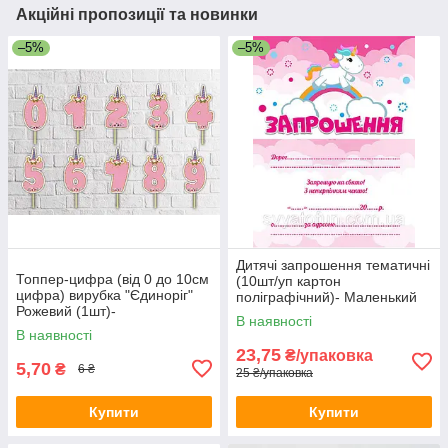
Акційні пропозиції та новинки
–5%
–5%
Дитячі запрошення тематичні
Топпер-цифра (від 0 до 10см
(10шт/уп картон
цифра) вирубка "Єдиноріг"
поліграфічний)- Маленький
Рожевий (1шт)-
єдиноріг, Український
В наявності
В наявності
23,75
₴/упаковка
5,70
₴
6 ₴
25 ₴/упаковка
Купити
Купити