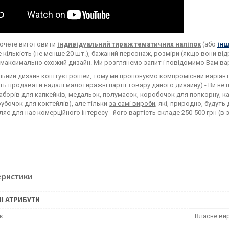
хочете виготовити
індивідуальний тираж тематичних наліпок
(або
інш
 кількість (не менше 20 шт.), бажаний персонаж, розміри (якщо вони в
 максимально схожий дизайн. Ми розглянемо запит і повідомимо Вам ва
льний дизайн коштує грошей, тому ми пропонуємо компромісний варіант: 
ь продавати надалі малотиражні партії товару даного дизайну) - Ви не п
наборів для капкейків, медальок, полумасок, коробочок для попкорну, к
рубочок для коктейлів), але тільки
за самі вироби
, які, природно, будут
яє для нас комерційного інтересу - його вартість складе 250-500 грн (в
еристики
І АТРИБУТИ
к
Власне ви