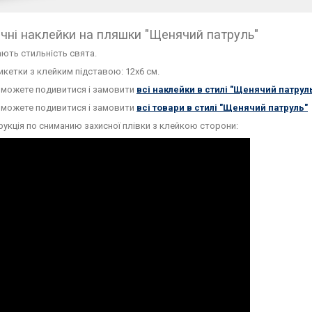
чні наклейки на пляшки "Щенячий патруль"
ають стильність свята.
икетки з клейким підставою: 12х6 см.
 можете подивитися і замовити
всі наклейки в стилі "Щенячий патрул
 можете подивитися і замовити
всі товари в стилі "Щенячий патруль"
рукція по сниманию захисної плівки з клейкою сторони: