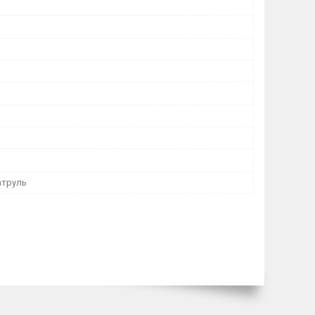
атруль