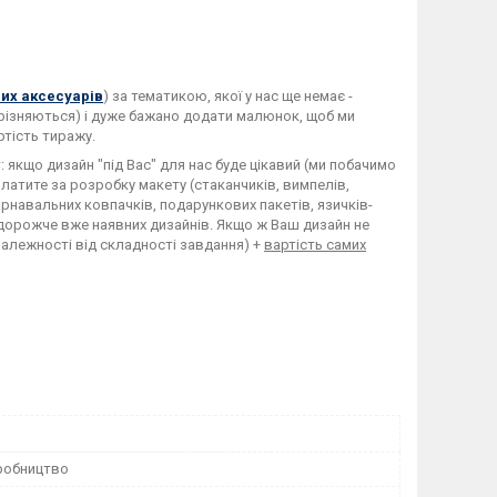
их аксесуарів
) за тематикою, якої у нас ще немає -
ідрізняються) і дуже бажано додати малюнок, щоб ми
ртість тиражу.
якщо дизайн "під Вас" для нас буде цікавий (ми побачимо
латите за розробку макету (стаканчиків, вимпелів,
арнавальних ковпачків, подарункових пакетів, язичків-
ь дорожче вже наявних дизайнів. Якщо ж Ваш дизайн не
 залежності від складності завдання) +
вартість самих
робництво