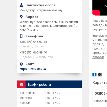
Менеджер Інтернет-магазину
Якщо Ви 
м.Київ, вул. Автозаводська 83 (візит ви
повідомте
ключно по попередній домовленості).,
підібрали
Київ, Україна
Індивідуа
можливіст
+380 (93) 046-62-85
гірлянд, 
(Лайф) Підтримка
гудков, т
+380 (50) 660-88-40
представл
виробів
.
(Водафон) Виробництво
https://lenty.kiev.ua
Характ
Графік роботи
Понеділок
11:00
17:00
ОСНОВН
Вівторок
11:00
17:00
Виробни
Середа
11:00
17:00