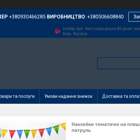
ЖЕР
+380930466285
ВИРОБНИЦТВО
: +380506608840
За
м.Київ, вул. Автозаводська 83 (візит в
Київ, Україна
овари та послуги
Умови надання знижок
Доставка та опла
Наклейки тематичні на пляш
патруль