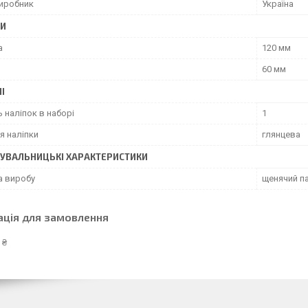
виробник
Україна
РИ
а
120 мм
60 мм
І
ь наліпок в наборі
1
я наліпки
глянцева
УВАЛЬНИЦЬКІ ХАРАКТЕРИСТИКИ
а виробу
щенячий п
ація для замовлення
 ₴