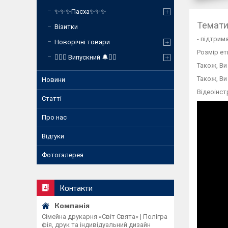
✨✨✨Пасха✨✨✨
Темати
Візитки
- підтрим
Новорічні товари
Розмір ет
❤️‍🔥🔔 Випускний 🔔❤️‍🔥
Також, Ви
Також, Ви
Новини
Відеоінст
Статті
Про нас
Відгуки
Фотогалерея
Контакти
Сімейна друкарня «Світ Свята» | Полігра
фія, друк та індивідуальний дизайн