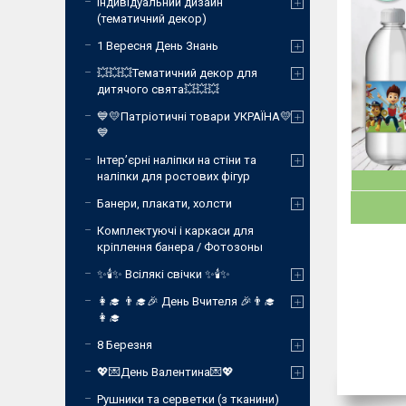
Індивідуальний дизайн
(тематичний декор)
1 Вересня День Знань
💥💥💥Тематичний декор для
дитячого свята💥💥💥
💙💛Патріотичні товари УКРАЇНА💛
💙
Інтер’єрні наліпки на стіни та
наліпки для ростових фігур
Банери, плакати, холсти
Комплектуючі і каркаси для
кріплення банера / Фотозоны
✨🕯️✨ Всілякі свічки ✨🕯️✨
👩‍🎓 👨‍🎓🎉 День Вчителя 🎉👨‍🎓
👩‍🎓
8 Березня
💖💌День Валентина💌💖
Рушники та серветки (з тканини)