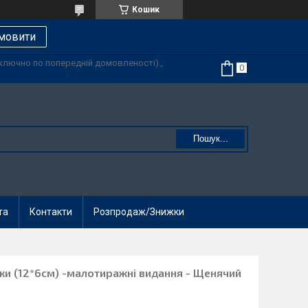
Кошик
мовити
иключно по попередній домовленості).,
Пошук...
та
Контакти
Розпродаж/Знижки
ки (12*6см) -малотиражні видання - Щенячий