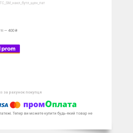
ТС_SM_накл_бутл_щен_пат
ті — 400 ₴
ів
за рахунок покупця
латежі. Тепер ви можете купити будь-який товар не