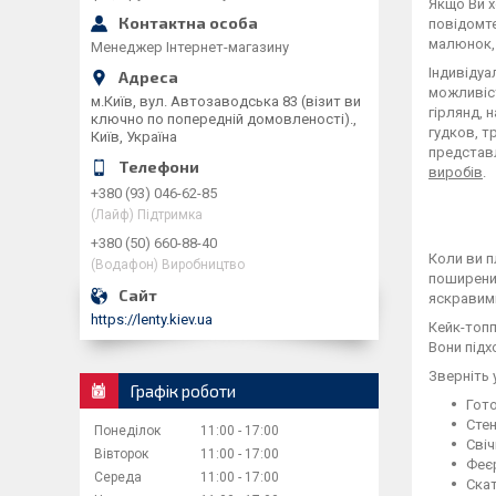
Якщо Ви 
повідомте
малюнок, 
Менеджер Інтернет-магазину
Індивідуа
можливіст
м.Київ, вул. Автозаводська 83 (візит ви
гірлянд, 
ключно по попередній домовленості).,
гудков, т
Київ, Україна
представл
виробів
.
+380 (93) 046-62-85
(Лайф) Підтримка
+380 (50) 660-88-40
Коли ви п
(Водафон) Виробництво
поширених
яскравими
https://lenty.kiev.ua
Кейк-топп
Вони підхо
Зверніть 
Графік роботи
Гото
Стен
Понеділок
11:00
17:00
Свіч
Вівторок
11:00
17:00
Феє
Середа
11:00
17:00
Ска