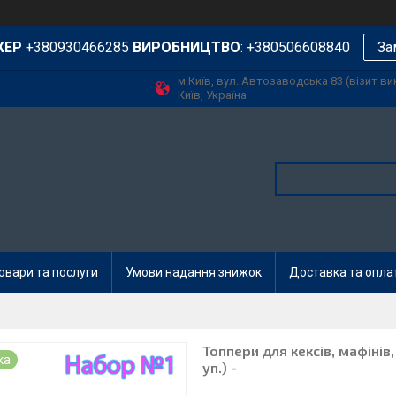
ЖЕР
+380930466285
ВИРОБНИЦТВО
: +380506608840
За
м.Київ, вул. Автозаводська 83 (візит в
Київ, Україна
овари та послуги
Умови надання знижок
Доставка та опла
Топпери для кексів, мафінів,
ка
уп.) -