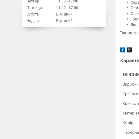
Четвер
11:00
17:00
Сер
Тарі
Пʼятниця
11:00
17:00
Ста
Субота
Вихідний
і ба
Неділя
Вихідний
Якщо
Також, ми
Характ
ОСНОВН
Виробни
Країна 
Кількіст
Матеріа
Колір
Персон