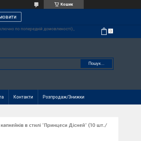
Кошик
мовити
иключно по попередній домовленості).,
Пошук...
та
Контакти
Розпродаж/Знижки
 капкейків в стилі "Принцеси Дісней" (10 шт./