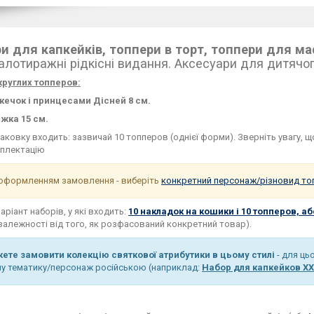
и для капкейків, топпери в торт, топпери для маф
лотиражні рідкісні видання. Аксесуари для дитячог
круглих топперов:
жечок і принцесами Дісней 8 см.
жка 15 см.
паковку входить: зазвичай 10 топперов (однієї форми). Зверніть увагу, 
плектацію
оформленням замовлення - виберіть
конкретний персонаж/різновид то
аріант наборів, у які входить:
10 накладок на кошики і 10 топперов, а
залежності від того, як розфасований конкретний товар).
ете замовити колекцію святкової атрибутики в цьому стилі
- для ць
ну тематику/персонаж російською (наприклад:
Набор для капкейков Х