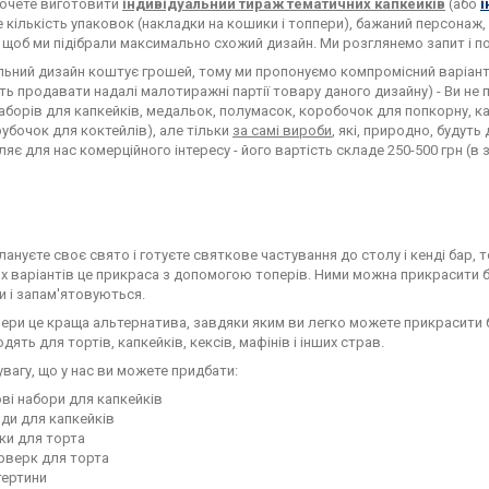
хочете виготовити
індивідуальний тираж тематичних капкейків
(або
і
 кількість упаковок (накладки на кошики і топпери), бажаний персонаж,
щоб ми підібрали максимально схожий дизайн. Ми розглянемо запит і п
льний дизайн коштує грошей, тому ми пропонуємо компромісний варіант: 
ь продавати надалі малотиражні партії товару даного дизайну) - Ви не п
наборів для капкейків, медальок, полумасок, коробочок для попкорну, к
рубочок для коктейлів), але тільки
за самі вироби
, які, природно, будут
яє для нас комерційного інтересу - його вартість складе 250-500 грн (в
лануєте своє свято і готуєте святкове частування до столу і кенді бар, 
 варіантів це прикраса з допомогою топерів. Ними можна прикрасити бу
 і запам'ятовуються.
ери це краща альтернатива, завдяки яким ви легко можете прикрасити бу
дять для тортів, капкейків, кексів, мафінів і інших страв.
увагу, що у нас ви можете придбати:
ві набори для капкейків
ди для капкейків
ки для торта
рверк для торта
тертини