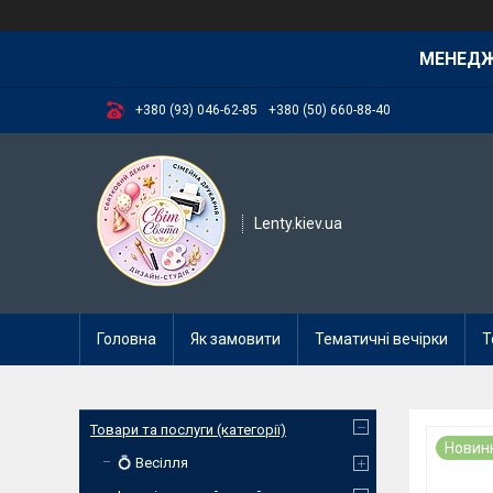
МЕНЕД
+380 (93) 046-62-85
+380 (50) 660-88-40
Lenty.kiev.ua
Головна
Як замовити
Тематичні вечірки
Т
Товари та послуги (категорії)
Новин
💍 Весілля