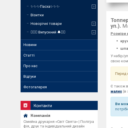
✨✨✨Пасха✨✨✨
Візитки
Топпер
Новорічні товари
уп.).
Ма
❤️‍🔥🔔 Випускний 🔔❤️‍🔥
Розміри 
кру
Новини
шпа
Статті
У набір/у
свою ком
Про нас
Перед 
Відгуки
Є також в
Фотогалерея
малих
(в 
Ви мож
Контакти
потріб
Сімейна друкарня «Світ Свята» | Полігра
фія, друк та індивідуальний дизайн