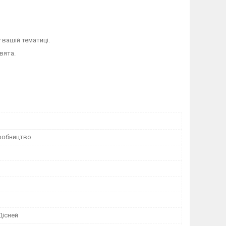
 вашій тематиці.
вята.
робництво
Дісней