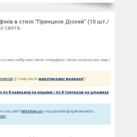
інів в стилі "Принцеси Дісней" (10 шт./
о свята.
що кожен набір має свою специфіку і свою кольорову гаму і
пперов
(у тому числі
малотиражні видання
)!
бо по 8 накладок на кошики і по 8 топперов на шпажках
ого на сайті
lenty.kiev.ua
у пошуковій формі вкажіть
ХХХ
).