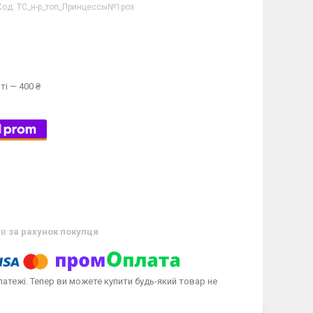
Код:
ТС_н-р_топ_Принцессы№1роз
ті — 400 ₴
ів
за рахунок покупця
латежі. Тепер ви можете купити будь-який товар не