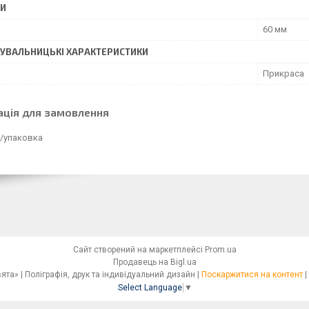
РИ
60 мм
УВАЛЬНИЦЬКІ ХАРАКТЕРИСТИКИ
Прикраса
ація для замовлення
₴/упаковка
Сайт створений на маркетплейсі
Prom.ua
Продавець на Bigl.ua
Сімейна друкарня «Світ Свята» | Поліграфія, друк та індивідуальний дизайн |
Поскаржитися на контент
|
Select Language
▼