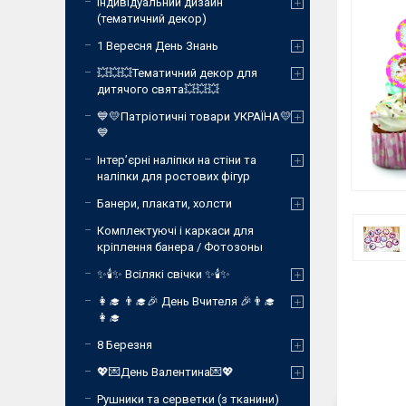
Індивідуальний дизайн
(тематичний декор)
1 Вересня День Знань
💥💥💥Тематичний декор для
дитячого свята💥💥💥
💙💛Патріотичні товари УКРАЇНА💛
💙
Інтер’єрні наліпки на стіни та
наліпки для ростових фігур
Банери, плакати, холсти
Комплектуючі і каркаси для
кріплення банера / Фотозоны
✨🕯️✨ Всілякі свічки ✨🕯️✨
👩‍🎓 👨‍🎓🎉 День Вчителя 🎉👨‍🎓
👩‍🎓
8 Березня
💖💌День Валентина💌💖
Рушники та серветки (з тканини)