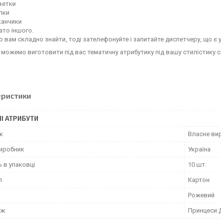
ветки
лки
канчики
гато іншого.
 вам складно знайти, тоді зателефонуйте і запитайте диспетчеру, що є у
 можемо виготовити під вас тематичну атрибутику під вашу стилістику с
еристики
І АТРИБУТИ
к
Власне ви
виробник
Україна
ь в упаковці
10 шт.
л
Картон
Рожевий
аж
Принцеси 