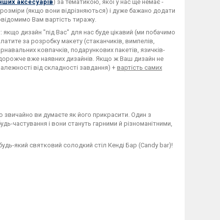
нших аксесуарів
) за тематикою, якої у нас ще немає -
 розміри (якщо вони відрізняються) і дуже бажано додати
овідомимо Вам вартість тиражу.
якщо дизайн "під Вас" для нас буде цікавий (ми побачимо
латите за розробку макету (стаканчиків, вимпелів,
арнавальних ковпачків, подарункових пакетів, язичків-
ь дорожче вже наявних дизайнів. Якщо ж Ваш дизайн не
 залежності від складності завдання) +
вартість самих
то звичайно ви думаєте як його прикрасити. Один з
дь-частування і вони стануть гарними й різноманітними,
дь-який святковий солодкий стіл Кенді Бар (Candy bar)!