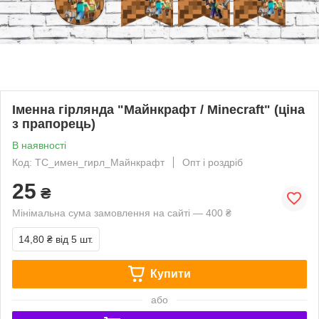
Іменна гірлянда "Майнкрафт / Minecraft" (ціна
з прапорець)
В наявності
Код: ТС_имен_гирл_Майнкрафт
Опт і роздріб
25
₴
Мінімальна сума замовлення на сайті — 400 ₴
14,80 ₴
від 5 шт.
Купити
або