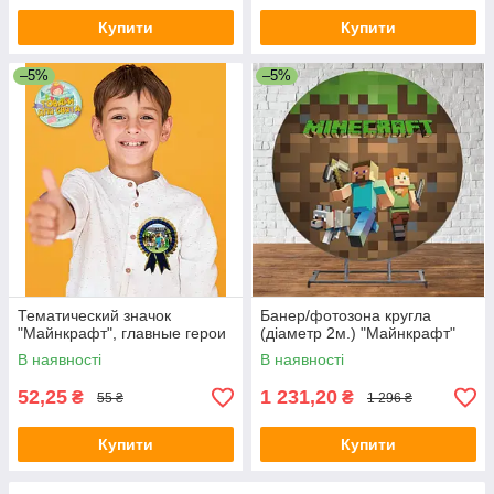
Купити
Купити
–5%
–5%
Тематический значок
Банер/фотозона кругла
"Майнкрафт", главные герои
(діаметр 2м.) "Майнкрафт"
В наявності
В наявності
52,25
1 231,20
₴
₴
55 ₴
1 296 ₴
Купити
Купити