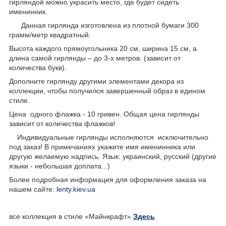
гирляндой можно украсить место, где будет сидеть
именинник.
Данная гирлянда изготовлена из плотной бумаги 300
грамм/метр квадратный.
Высота каждого прямоугольника 20 см, ширина 15 см, а
длина самой гирлянды – до 3-х метров. (зависит от
количества букв).
Дополните гирлянду другими элементами декора из
коллекции, чтобы получился завершенный образ в едином
стиле.
Цена одного флажка - 10 гривен. Общая цена гирлянды
зависит от количества флажков!
Индивидуальные гирлянды исполняются исключительно
под заказ! В примечаниях укажите имя именинника или
другую желаемую надпись. Язык: украинский, русский (другие
языки - небольшая доплата...)
Более подробная информация для оформления заказа на
нашем сайте:
lenty.kiev.ua
все коллекция в стиле «Майнкрафт»
Здесь