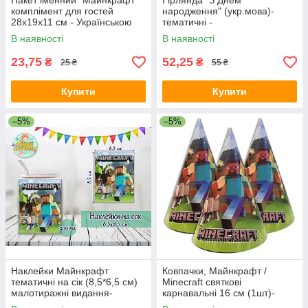
Пакет іменний "Майнкрафт"
Гірлянда "З Днем
комплімент для гостей
народження" (укр.мова)-
28х19х11 см - Українською
тематичні -
В наявності
В наявності
23,75
52,25
₴
₴
25 ₴
55 ₴
Купити
Купити
–5%
–5%
Наклейки Майнкрафт
Ковпачки, Майнкрафт /
тематичні на сік (8,5*6,5 см)
Minecraft святкові
малотиражні видання-
карнавальні 16 см (1шт)-