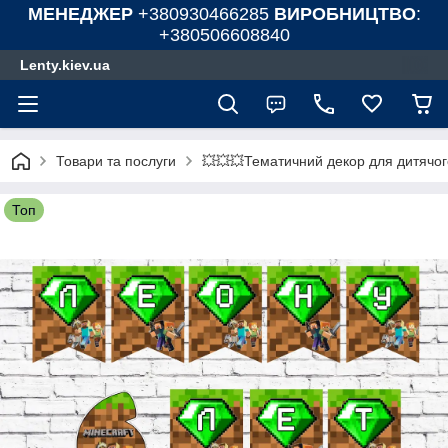
МЕНЕДЖЕР
+380930466285
ВИРОБНИЦТВО
:
+380506608840
Lenty.kiev.ua
Товари та послуги
💥💥💥Тематичний декор для дитячог
Топ