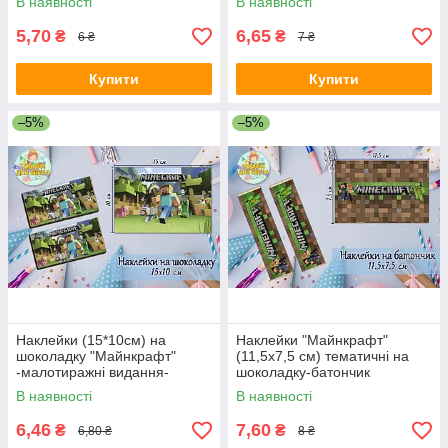
В наявності
В наявності
5,70
6,65
₴
₴
6 ₴
7 ₴
Купити
Купити
–5%
–5%
Наклейки (15*10см) на
Наклейки "Майнкрафт"
шоколадку "Майнкрафт"
(11,5х7,5 см) тематичні на
-малотиражні видання-
шоколадку-батончик
малотиражні -
В наявності
В наявності
6,46
7,60
₴
₴
6,80 ₴
8 ₴