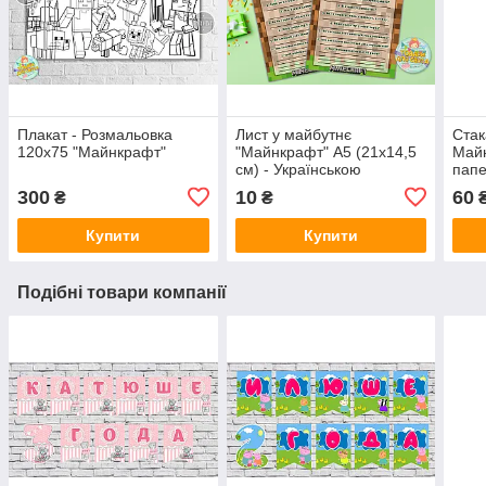
Плакат - Розмальовка
Лист у майбутнє
Стак
120х75 "Майнкрафт"
"Майнкрафт" А5 (21х14,5
Майн
см) - Українською
папе
дитя
300
10
60
₴
₴
₴
-
Купити
Купити
Подібні товари компанії