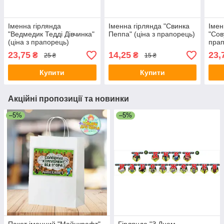
Іменна гірлянда
Іменна гірлянда "Свинка
Імен
"Ведмедик Тедді Дівчинка"
Пеппа" (ціна з прапорець)
"Сов
(ціна з прапорець)
прап
23,75
14,25
23,
₴
₴
25 ₴
15 ₴
Купити
Купити
Акційні пропозиції та новинки
–5%
–5%