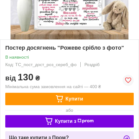
Постер досягнень "Рожеве срібло з фото"
В наявності
Код: ТС_пост_дост_роз_сереб_фо
Роздріб
130
від
₴
Мінімальна сума замовлення на сайті — 400 ₴
Купити
або
Купити з
Що таке купити з Пром?