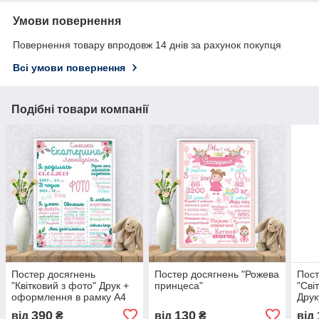
Умови повернення
Повернення товару впродовж 14 днів за рахунок покупця
Всі умови повернення
Подібні товари компанії
Постер досягнень
Постер досягнень "Рожева
Пост
"Квітковий з фото" Друк +
принцеса"
"Сві
оформлення в рамку А4
Друк
порт
390
130
від
₴
від
₴
від