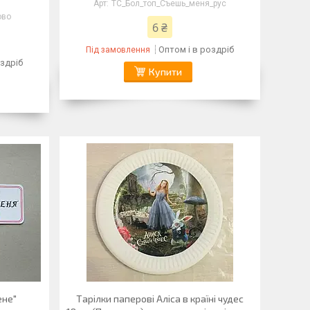
ТС_Бол_топ_Съешь_меня_рус
ово
6 ₴
Оптом і в роздріб
Під замовлення
оздріб
Купити
ене"
Тарілки паперові Аліса в країні чудес