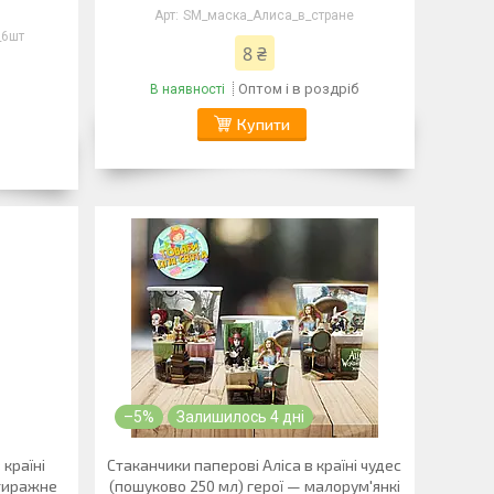
SM_маска_Алиса_в_стране
_6шт
8 ₴
Оптом і в роздріб
В наявності
Купити
–5%
Залишилось 4 дні
 країні
Стаканчики паперові Аліса в країні чудес
отиражне
(пошуково 250 мл) герої — малорум'янкі