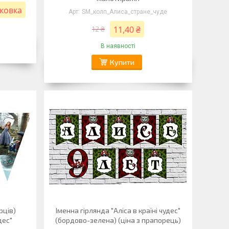
аковка
SM_колп_Алиса_стране_чуде
11,40 ₴
12 ₴
В наявності
Купити
рців)
Іменна гірлянда "Аліса в країні чудес"
дес"
(бордово-зелена) (ціна з прапорець)