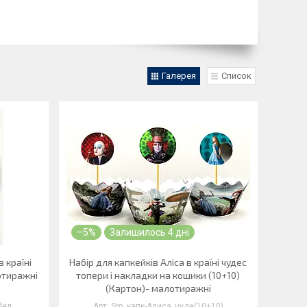
Галерея
Список
–5%
Залишилось 4 дні
в країні
Набір для капкейків Аліса в країні чудес
отиражні
топери і накладки на кошики (10+10)
(Картон)- малотиражні
бел
Sm_капк-Алиса_чуде(10+10)