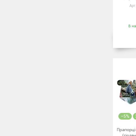
В на
–5%
Прапорці-
(гірля