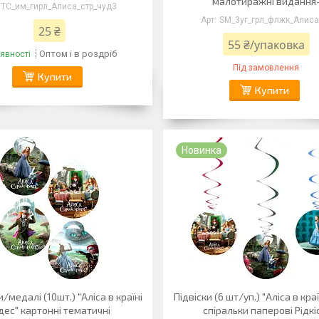
малотиражні видання
ТС_им_гирл_Алиса_стр_чуд3
SM_3уг_грл_флжк_Алиса
25 ₴
55 ₴/упаковка
Оптом і в роздріб
явності
Під замовлення
Купити
Купити
Новинка
медалі (10шт.) "Аліса в країні
Підвіски (6 шт/уп.) "Аліса в кра
дес" картонні тематичні
спіральки паперові Рідкі