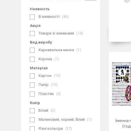
Наявність
В наявності
46
Акція
Товари зі знижками
14
Вид виробу
Карнавальна маска
1
Корона
1
Матеріал
Картон
19
Папір
15
Пластик
4
Колір
Білий
2
Малиновий, чорний, білий
1
Іменна г
(год
Різні кольори
37