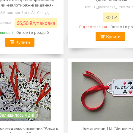
ли -малотиражні видання-
ТС_раскраска_120х75Н
SM_вимпел_5-угл_Ал_Ст_чуд
300 ₴
66,50 ₴/упаковка
аковка
Оптом і в р
Під замовлення
Оптом і в роздріб
явності
Купити
Купити
Залишилось 4 дні
рок медальок именних "Аліса в
Тематичний ТЕГ "Випий м