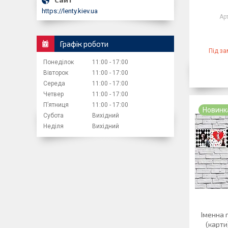
https://lenty.kiev.ua
Графік роботи
Під з
Понеділок
11:00
17:00
Вівторок
11:00
17:00
Середа
11:00
17:00
Четвер
11:00
17:00
Пʼятниця
11:00
17:00
Новинк
Субота
Вихідний
Неділя
Вихідний
Іменна г
(карти