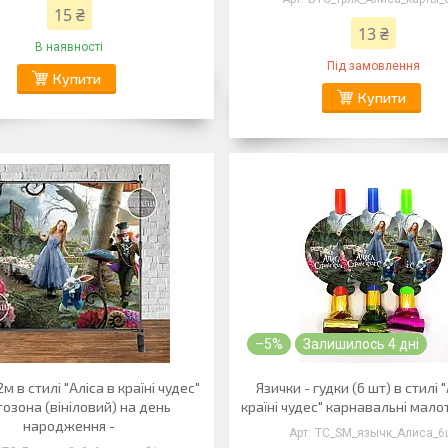
15 ₴
13 ₴
В наявності
Під замовлення
Купити
Купити
–5%
Залишилось 4 дні
м в стилі "Аліса в країні чудес"
Язички - гудки (6 шт) в стилі 
тозона (вініловий) на день
країні чудес" карнавальні мало
народження -
ТС_SM_язычк_Алиса_6