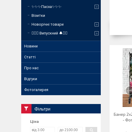
✨✨✨Пасха✨✨✨
Візитки
Новорічні товари
❤️‍🔥🔔 Випускний 🔔❤️‍🔥
Новини
Статті
Про нас
Відгуки
Фотогалерея
Фільтри
Банер 2х2
- Фо
Ціна