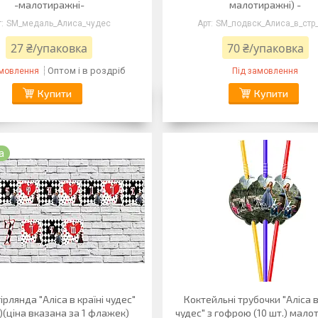
-малотиражні-
малотиражні) -
SM_медаль_Алиса_чудес
SM_подвск_Алиса_в_стр
27 ₴/упаковка
70 ₴/упаковка
Оптом і в роздріб
амовлення
Під замовлення
Купити
Купити
а
ірлянда "Аліса в країні чудес"
Коктейльні трубочки "Аліса в
)(ціна вказана за 1 флажек)
чудес" з гофрою (10 шт.) мал