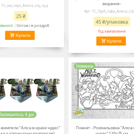
видання-
ТС_им_гирл_Алиса_стр_чуд
ТС_Труб_гофр_Алиса_стр
25 ₴
45 ₴/упаковка
Оптом і в роздріб
явності
Під замовлення
Купити
Купити
Новинка
Залишилось 4 дні
вимпели "Аліса в країні чудес"
Плакат - Розмальовка "Аліса в
нда з п'ятикутних прапорців)
чудес" 120х75 см