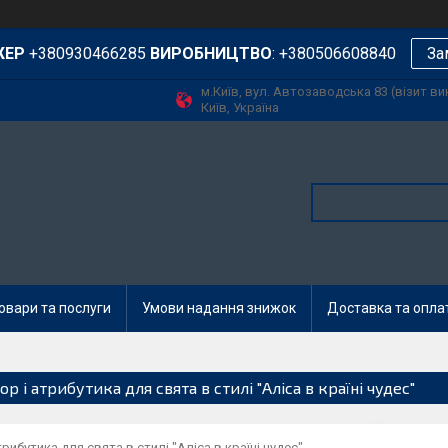
ЖЕР
+380930466285
ВИРОБНИЦТВО
: +380506608840
За
м.Київ, вул. Автозаводська 83 (візит в
Київ, Україна
овари та послуги
Умови надання знижок
Доставка та опла
р і атрибутика для свята в стилі "Аліса в країні чудес"
трибутика для свята в стилі "Аліса в країні чудес"