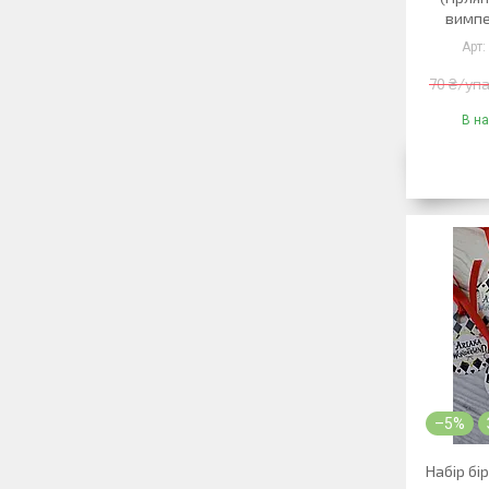
вимпе
70 ₴/уп
В на
–5%
Набір бі