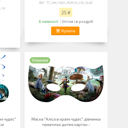
-
ТС_им_гирл_Алиса_стр_чуд2
_чу
25 ₴
Оптом і в роздріб
В наявності
Купити
Новинка
їні чудес"
Маска "Аліса в країні чудес" дівчинка
сні
тематичні дитячі картон -