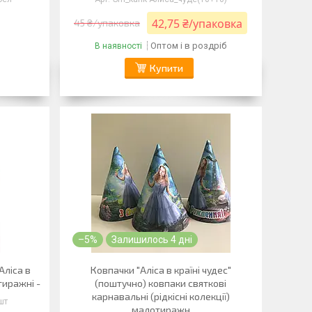
42,75 ₴/упаковка
45 ₴/упаковка
Оптом і в роздріб
В наявності
Купити
–5%
Залишилось 4 дні
"Аліса в
Ковпачки "Аліса в країні чудес"
тиражні -
(поштучно) ковпаки святкові
карнавальні (рідкісні колекції)
шт
малотиражн