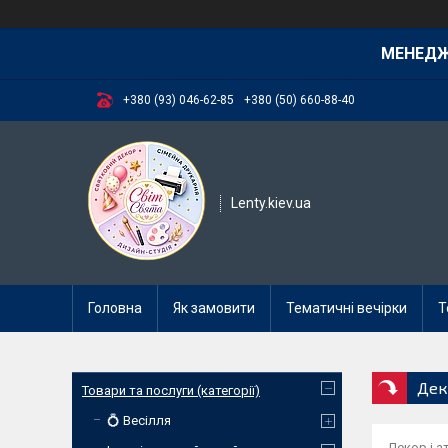
МЕНЕД
+380 (93) 046-62-85
+380 (50) 660-88-40
Lenty.kiev.ua
Головна
Як замовити
Тематичні вечірки
Т
Деко
Товари та послуги (категорії)
💍 Весілля
Декор і а