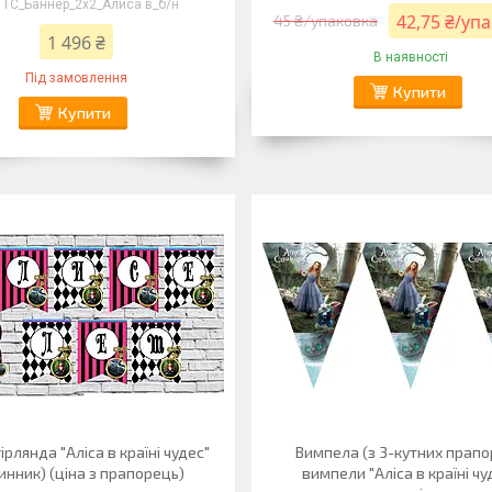
ТС_Баннер_2х2_Алиса в_б/н
42,75 ₴/уп
45 ₴/упаковка
1 496 ₴
В наявності
Під замовлення
Купити
Купити
ірлянда "Аліса в країні чудес"
Вимпела (з 3-кутних прапо
инник) (ціна з прапорець)
вимпели "Аліса в країні чу