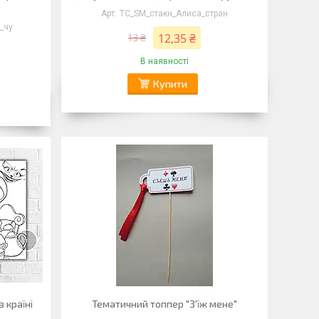
ТС_SM_стакн_Алиса_стран
_чу
12,35 ₴
13 ₴
В наявності
Купити
 країні
Тематичний топпер "З'їж мене"