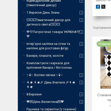
Індивідуальний дизайн
(тематичний декор)
1 Вересня День Знань
💥💥💥Тематичний декор для
дитячого свята💥💥💥
💙💛Патріотичні товари УКРАЇНА💛
💙
Інтер’єрні наліпки на стіни та
Новинк
наліпки для ростових фігур
Банери, плакати, холсти
Комплектуючі і каркаси для
кріплення банера / Фотозоны
✨🕯️✨ Всілякі свічки ✨🕯️✨
👩‍🎓 👨‍🎓🎉 День Вчителя 🎉👨‍🎓
👩‍🎓
8 Березня
Стаканчи
чу
💖💌День Валентина💌💖
Рушники та серветки (з тканини)