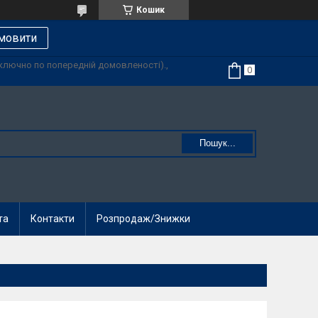
Кошик
мовити
иключно по попередній домовленості).,
Пошук...
та
Контакти
Розпродаж/Знижки