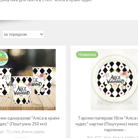
а
Новинка
ки одноразові "Аліса в країні
Тарілки паперові 18см "Аліса 
дес" (Поштучно 250 мл)
чудес" картки (Поштучно) мал
тарілочки -
ТС_сткн_Алиса_карты
ВТС_трлк_Алиса_карты_