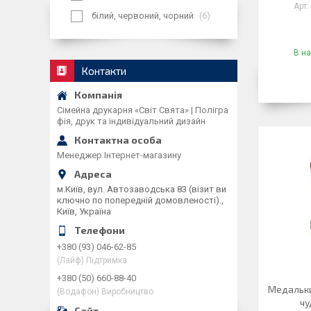
білий, червоний, чорний
6
В на
Контакти
Сімейна друкарня «Світ Свята» | Полігра
фія, друк та індивідуальний дизайн
Менеджер Інтернет-магазину
м.Київ, вул. Автозаводська 83 (візит ви
ключно по попередній домовленості).,
Київ, Україна
+380 (93) 046-62-85
(Лайф) Підтримка
+380 (50) 660-88-40
Медальки/
(Водафон) Виробництво
чу