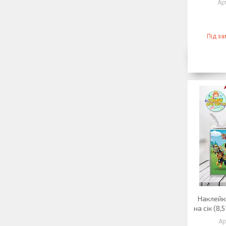
Під з
Наклейк
на сік (8