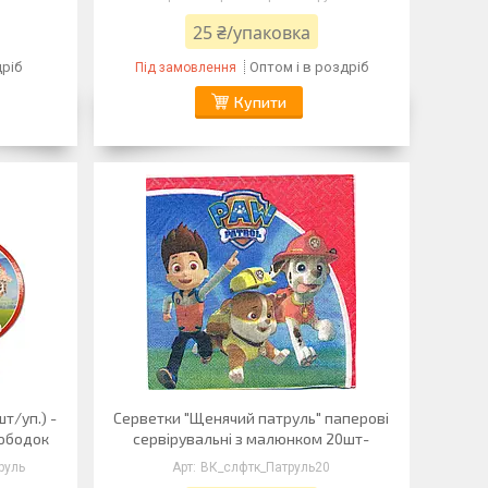
25 ₴/упаковка
дріб
Оптом і в роздріб
Під замовлення
Купити
шт/уп.) -
Серветки "Щенячий патруль" паперові
 ободок
сервірувальні з малюнком 20шт-
руль
ВК_слфтк_Патруль20