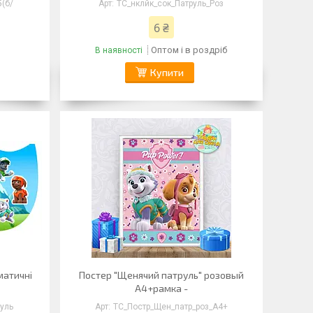
(б/
ТС_нклйк_сок_Патруль_Роз
6 ₴
Оптом і в роздріб
В наявності
Купити
матичні
Постер "Щенячий патруль" розовый
А4+рамка -
уль
ТС_Постр_Щен_патр_роз_А4+