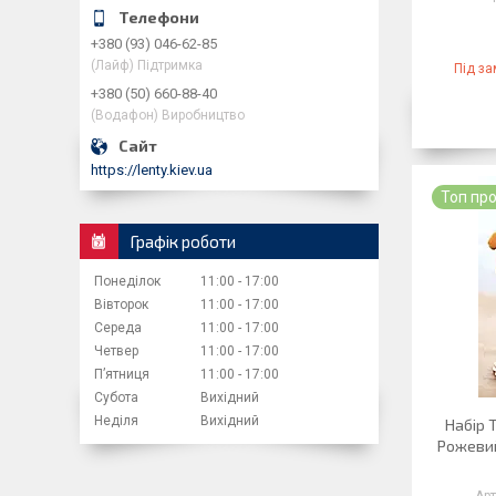
+380 (93) 046-62-85
(Лайф) Підтримка
Під з
+380 (50) 660-88-40
(Водафон) Виробництво
https://lenty.kiev.ua
Топ пр
Графік роботи
Понеділок
11:00
17:00
Вівторок
11:00
17:00
Середа
11:00
17:00
Четвер
11:00
17:00
Пʼятниця
11:00
17:00
Субота
Вихідний
Неділя
Вихідний
Набір 
Рожевий