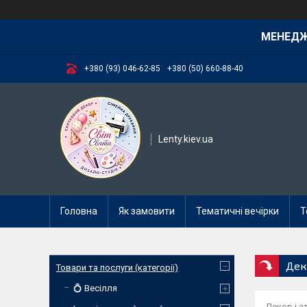
МЕНЕД
+380 (93) 046-62-85
+380 (50) 660-88-40
Lenty.kiev.ua
Головна
Як замовити
Тематичні вечірки
Т
Дек
Товари та послуги (категорії)
💍 Весілля
Декор і а