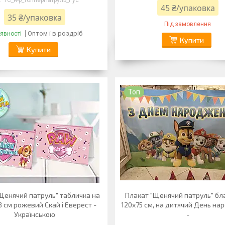
ТС_н-р_топперПатруль_Рус
45 ₴/упаковка
35 ₴/упаковка
Під замовлення
Оптом і в роздріб
явності
Купити
Купити
Топ
Щенячий патруль" табличка на
Плакат "Щенячий патруль" бл
8 см рожевий Скай і Еверест -
120х75 см, на дитячий День н
Українською
-