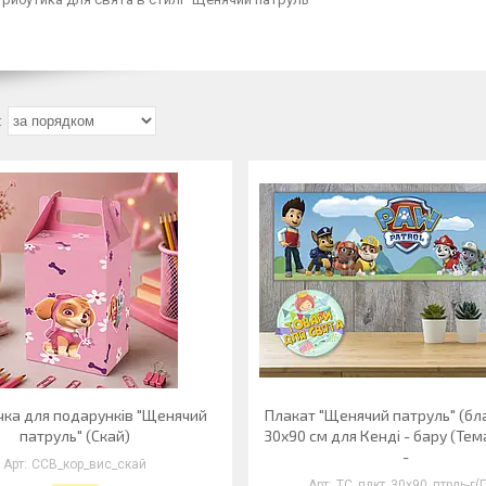
ка для подарунків "Щенячий
Плакат "Щенячий патруль" (бл
патруль" (Скай)
30х90 см для Кенді - бару (Те
-
ССВ_кор_вис_скай
ТС_плкт_30х90_птрль-г(