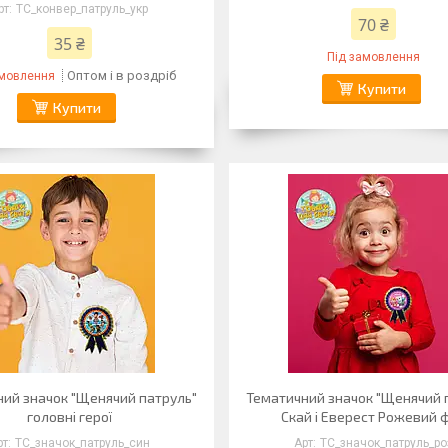
ТС_конвер_патруль_укр
70 ₴
35 ₴
Під замовлення
Оптом і в роздріб
амовлення
Купити
Купити
ий значок "Щенячий патруль"
Тематичний значок "Щенячий 
головні герої
Скай і Еверест Рожевий 
ТС_значок_патруль_син
ТС_значок_патруль_ро