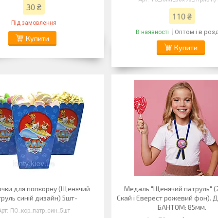
30 ₴
110 ₴
Під замовлення
Оптом і в роз
В наявності
Купити
Купити
чки для попкорну (Щенячий
Медаль "Щенячий патруль" (
руль синій дизайн) 5шт-
Скай і Еверест рожевий фон). 
БАНТОМ: 85мм.
ПО_кор_патр_син_5шт