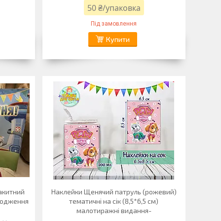
50 ₴/упаковка
Під замовлення
Купити
акитний
Наклейки Щенячий патруль (рожевий)
ародження
тематичні на сік (8,5*6,5 см)
малотиражні видання-