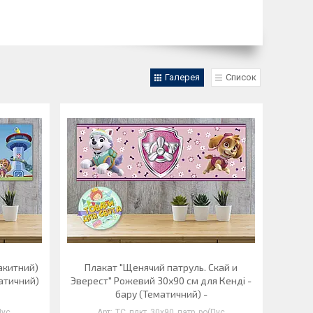
Галерея
Список
акитний)
Плакат "Щенячий патруль. Скай и
матичний)
Эверест" Рожевий 30x90 см для Кенді -
бару (Тематичний) -
Пус
ТС_плкт_30х90_патр_ро(Пус