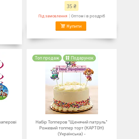
35 ₴
Оптом і в роздріб
Під замовлення
Купити
Топ продаж
Подарунок
паперові
Набір Топперов "Щенячий патруль"
Рожевий топпер торт (КАРТОН)
(Українська) -