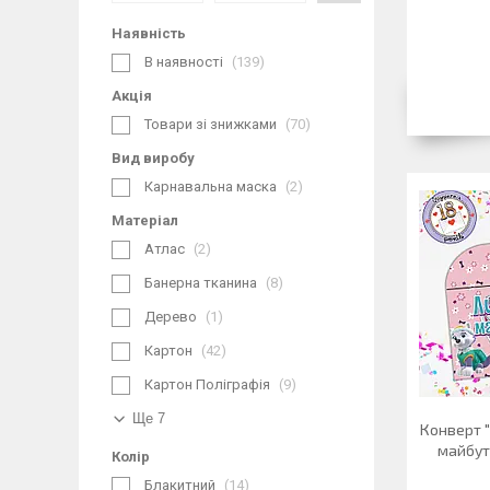
Наявність
В наявності
139
Акція
Товари зі знижками
70
Вид виробу
Карнавальна маска
2
Матеріал
Атлас
2
Банерна тканина
8
Дерево
1
Картон
42
Картон Поліграфія
9
Ще 7
Конверт "
майбут
Колір
Блакитний
14