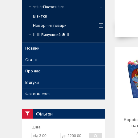
✨✨✨Пасха✨✨✨
Візитки
Новорічні товари
❤️‍🔥🔔 Випускний 🔔❤️‍🔥
Новини
Статті
Про нас
Відгуки
Фотогалерея
Фільтри
Коробо
пат
Ціна