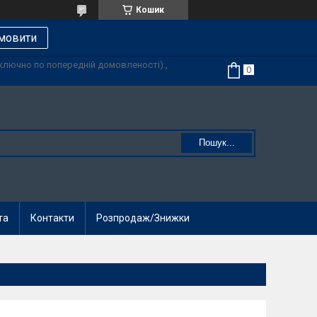
Кошик
мовити
иключно по попередній домовленості).,
Пошук...
та
Контакти
Розпродаж/Знижки