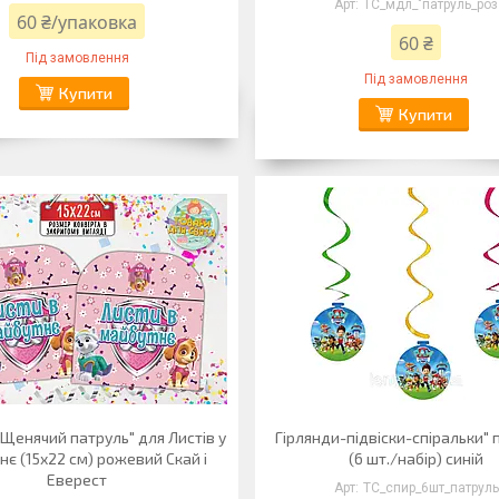
ТС_мдл_"патруль_роз
60 ₴/упаковка
60 ₴
Під замовлення
Під замовлення
Купити
Купити
Щенячий патруль" для Листів у
Гірлянди-підвіски-спіральки" 
нє (15х22 см) рожевий Скай і
(6 шт./набір) синій
Еверест
ТС_спир_6шт_патруль