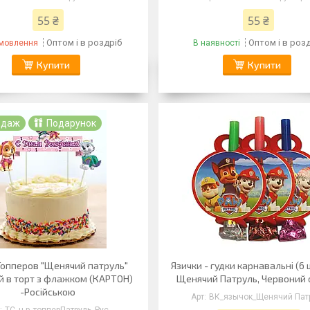
55 ₴
55 ₴
Оптом і в роздріб
Оптом і в роз
амовлення
В наявності
Купити
Купити
одаж
Подарунок
Топперов "Щенячий патруль"
Язички - гудки карнавальні (6 
 в торт з флажком (КАРТОН)
Щенячий Патруль, Червоний
-Російською
ВК_язычок_Щенячий Пат