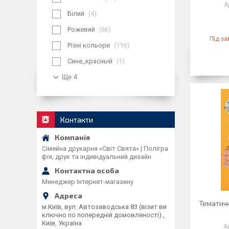
Білий
4
Рожевий
66
Під з
Різні кольори
116
Сине_красный
1
Ще 4
Контакти
Сімейна друкарня «Світ Свята» | Полігра
фія, друк та індивідуальний дизайн
Менеджер Інтернет-магазину
Тематичн
м.Київ, вул. Автозаводська 83 (візит ви
ключно по попередній домовленості).,
Київ, Україна