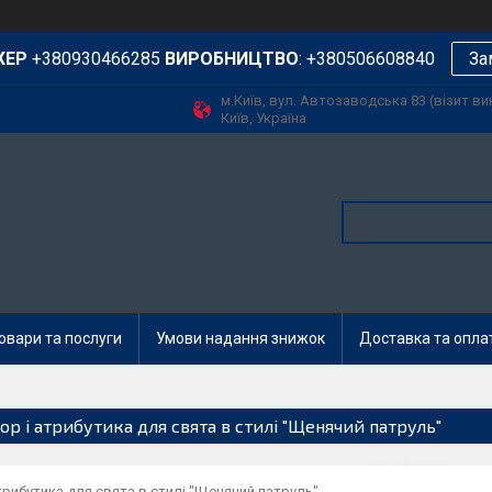
ЖЕР
+380930466285
ВИРОБНИЦТВО
: +380506608840
За
м.Київ, вул. Автозаводська 83 (візит в
Київ, Україна
овари та послуги
Умови надання знижок
Доставка та опла
ор і атрибутика для свята в стилі "Щенячий патруль"
трибутика для свята в стилі "Щенячий патруль"