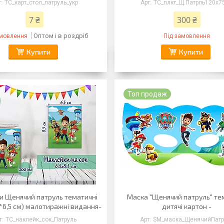
ТС_карт_стол_патруль_укр
ТС_плкт_Щ.Патрль120х75
7 ₴
300 ₴
Оптом і в роздріб
амовлення
Під замовлення
Купити
Купити
Топ продаж
и Щенячий патруль тематичні
Маска "Щенячий патруль" те
,5*6,5 см) малотиражні видання-
дитячі картон -
ТС_наклейк_сок_Патруль
SM_маска_ЩенячийПатр