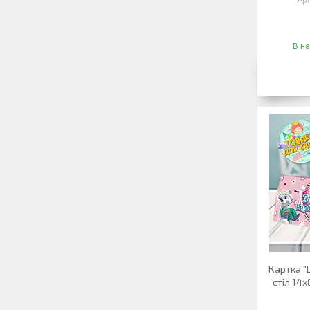
В на
Картка "
стіл 14х