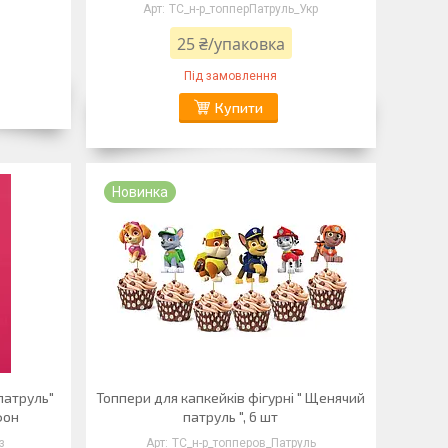
ТС_н-р_топперПатруль_Укр
25 ₴/упаковка
Під замовлення
Купити
Новинка
патруль"
Топпери для капкейків фігурні " Щенячий
фон
патруль ", 6 шт
з
ТС_н-р_топперов_Патруль