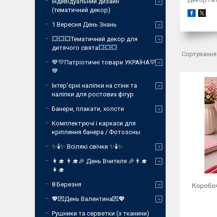
Індивідуальний дизайн
(тематичний декор)
1 Вересня День Знань
💥💥💥Тематичний декор для
дитячого свята💥💥💥
💙💛Патріотичні товари УКРАЇНА💛
💙
Інтер’єрні наліпки на стіни та
наліпки для ростових фігур
Банери, плакати, холсти
Комплектуючі і каркаси для
кріплення банера / Фотозоны
✨🕯️✨ Всілякі свічки ✨🕯️✨
👩‍🎓 👨‍🎓🎉 День Вчителя 🎉👨‍🎓
👩‍🎓
8 Березня
Коробоч
💖💌День Валентина💌💖
Рушники та серветки (з тканини)