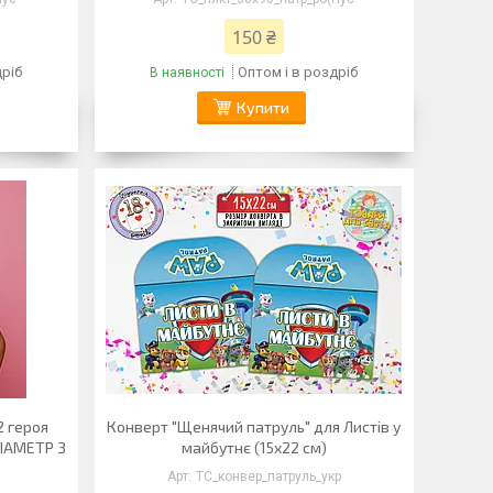
150 ₴
дріб
Оптом і в роздріб
В наявності
Купити
2 героя
Конверт "Щенячий патруль" для Листів у
ДІАМЕТР З
майбутнє (15х22 см)
ТС_конвер_патруль_укр