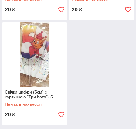
20
20
₴
₴
Свічки цифри (5см) з
картинкою "Три Кота"- 5
Немає в наявності
20
₴