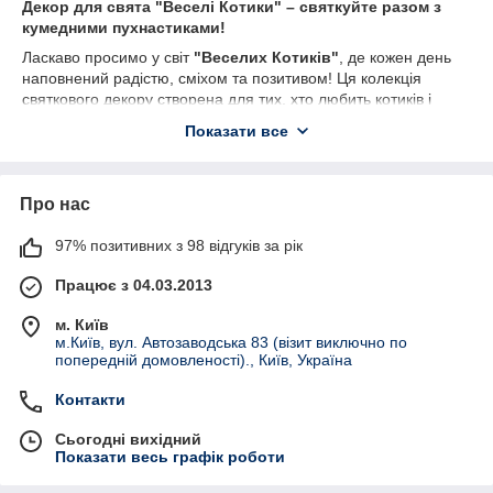
Декор для свята "Веселі Котики" – святкуйте разом з
кумедними пухнастиками!
Ласкаво просимо у світ
"Веселих Котиків"
, де кожен день
наповнений радістю, сміхом та позитивом! Ця колекція
святкового декору створена для тих, хто любить котиків і
хоче, щоб їх свято було яскравим та незабутнім.
Показати все
🔹
Знайомтеся з нашими героями:
Компот
– один із головних персонажів
мультсеріалу
"Три кота"
. Він розумний і допитливий
Про нас
котик, який завжди прагне дізнатися щось нове. Компот
часто є ініціатором ідей для ігор та розваг, а також
97% позитивних з 98 відгуків за рік
підтримує своїх друзів у різних пригодах. Його
добродушний характер і веселий настрій роблять його
Працює з 04.03.2013
чудовим другом.
м. Київ
Карамелька
– це персонаж, який символізує радість,
м.Київ, вул. Автозаводська 83 (візит виключно по
дружбу та позитивний підхід до життя. Карамелька
попередній домовленості)., Київ, Україна
завжди готова допомогти іншим і підтримати своїх
друзів у складних ситуаціях.
Контакти
Коржик
– це персонаж, який втілює дружбу,
Сьогодні вихідний
підтримку та радість у спілкуванні, і його пригоди
Показати весь графік роботи
завжди наповнені сміхом і позитивом.