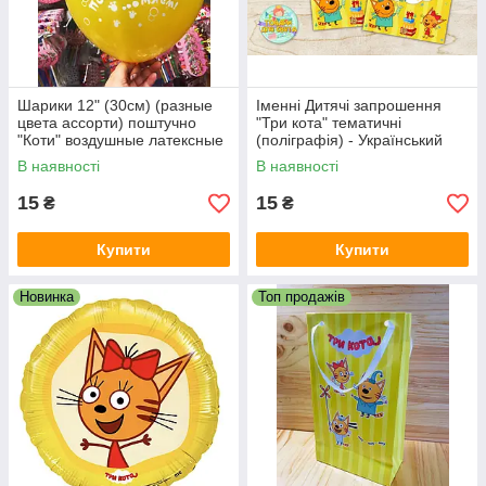
Шарики 12" (30см) (разные
Іменні Дитячі запрошення
цвета ассорти) поштучно
"Три кота" тематичні
"Коти" воздушные латексные
(поліграфія) - Український
с рисунком
В наявності
В наявності
15
15
₴
₴
Купити
Купити
Новинка
Топ продажів