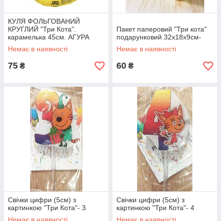
КУЛЯ ФОЛЬГОВАНИЙ
КРУГЛИЙ "Три Кота".
Пакет паперовий "Три кота"
карамелька 45см. АГУРА
подарунковий 32х18х9см-
Немає в наявності
Немає в наявності
75
60
₴
₴
Свічки цифри (5см) з
Свічки цифри (5см) з
картинкою "Три Кота"- 3
картинкою "Три Кота"- 4
Немає в наявності
Немає в наявності