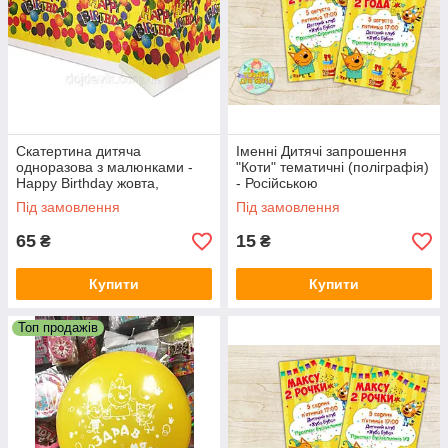
Скатертина дитяча
Іменні Дитячі запрошення
одноразова з малюнками -
"Коти" тематичні (поліграфія)
Happy Birthday жовта,
- Російською
Жовтий
Під замовлення
Під замовлення
65
15
₴
₴
Купити
Купити
Топ продажів