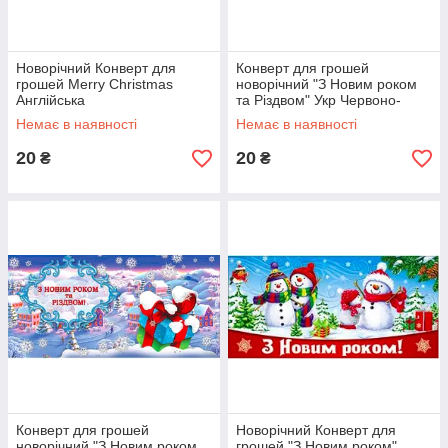
Новорічний Конверт для
Конверт для грошей
грошей Merry Christmas
новорічний "З Новим роком
Англійська
та Різдвом" Укр Червоно-
блакитний
Немає в наявності
Немає в наявності
20
20
₴
₴
Конверт для грошей
Новорічний Конверт для
новорічний "З Новим роком
грошей "З Новим роком"