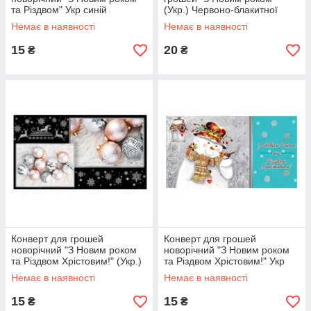
та Різдвом" Укр синій
(Укр.) Червоно-блакитної
(малюнок Сніговики)
Немає в наявності
Немає в наявності
15
20
₴
₴
Конверт для грошей
Конверт для грошей
новорічний "З Новим роком
новорічний "З Новим роком
та Різдвом Хрістовим!" (Укр.)
та Різдвом Хрістовим!" Укр
Чорний
(М'ятний)
Немає в наявності
Немає в наявності
15
15
₴
₴