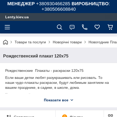
МЕНЕДЖЕР
+380930466285
ВИРОБНИЦТВО
:
+380506608840
Lenty.kiev.ua
Товари та послуги
Новорічні товари
Новогодние Плак
Рождественский плакат 120х75
Рождественские Плакаты - раскраски 120х75
Если ваши детки любят разукрашивать или рисовать. То
наши чудо-плакаты раскраски, будут любимым занятием на
вашем празднике, в садике, в школе, дома.
После игровой программы на детском дне рождении и в
перерыве вкусного перекуса детки смогут разукрасить чудо
Показати все
плакат-раскраску и оставить яркую память на детской
вечеринке. После раскрашенного плаката, вы сможете
спрятать плакат обратно в упаковку. А когда «плакат-
Сортування
0
Фільтри