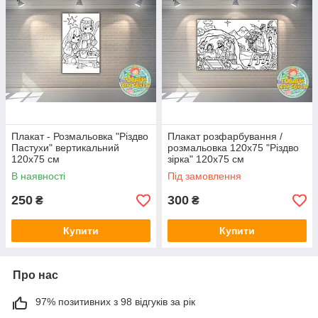
Размер ХL: 120х75 цена 120 грн до 15 деток
Матеріал: офсетний папір щільністю 150 г/м2
Упаковка: тубус-коробка або пакет
Виробник: Власне виробництво
Плакат - Розмальовка "Різдво
Плакат розфарбування /
Пастухи" вертикальний
розмальовка 120х75 "Різдво
120х75 см
зірка" 120х75 см
В наявності
Під замовлення
250
300
₴
₴
Купити
Купити
Про нас
97% позитивних з 98 відгуків за рік