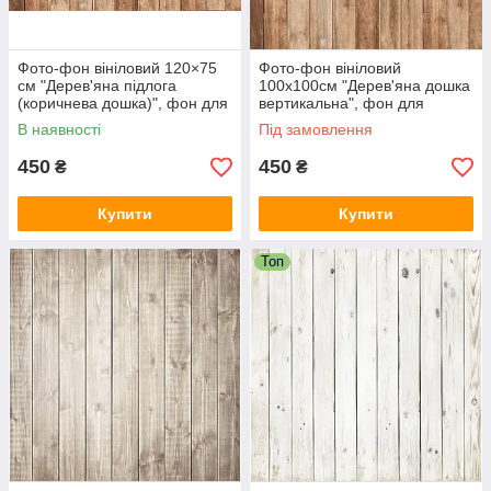
Фото-фон вініловий 120×75
Фото-фон вініловий
см "Дерев'яна підлога
100х100см "Дерев'яна дошка
(коричнева дошка)", фон для
вертикальна", фон для
предметної зйомки ПВХ
предметної зйомки ПВХ
В наявності
Під замовлення
(банерна тканина
(банерна тканина)
450
450
₴
₴
Купити
Купити
Топ