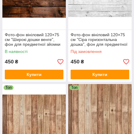
Фото-фон вініловий 120×75
Фото-фон вініловий 120×75
см "Широкі дошки венге",
см "Сіра горизонтальна
фон для предметної зйомки
дошка", фон для предметної
ПВХ (банерна тканина)
зйомки ПВХ (банерна
В наявності
Під замовлення
тканина)
450
450
₴
₴
Купити
Купити
Топ
Топ