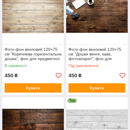
Фото-фон вініловий 120×75
Фото-фон вініловий 120×75
см "Коричнева горизонтальна
см "Дошки венге, кава,
дошка", фон для предметної
фотоапарат", фон для
зйомки ПВХ (банерна
предметної зйомки ПВХ
В наявності
Під замовлення
тканина)
(банерна тканина)
450
450
₴
₴
Купити
Купити
Топ