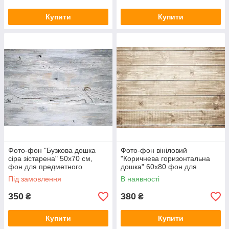
Купити
Купити
Фото-фон "Бузкова дошка
Фото-фон вініловий
сіра зістарена" 50х70 см,
"Коричнева горизонтальна
фон для предметного
дошка" 60х80 фон для
знімання (банерна тканина)
предметного знімання ПВХ
Під замовлення
В наявності
(банерна тканина)
350
380
₴
₴
Купити
Купити