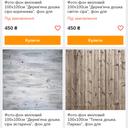
Фото-фон вініловий
Фото-фон вініловий
100х100см "Дерев'яна дошка
100х100см "Дерев'яна дошка
сіро-коричнева", фон для
світло сіра", фон для
предметної зйомки ПВХ
предметної зйомки ПВХ
Під замовлення
Під замовлення
(банерна тканина)
(банерна тканина)
450
450
₴
₴
Купити
Купити
Фото-фон вініловий
Фото-фон вініловий
100х100см "Дерев'яна дошка
100х100см "Темна дошка.
сіра зістарена", фон для
Паркан", фон для