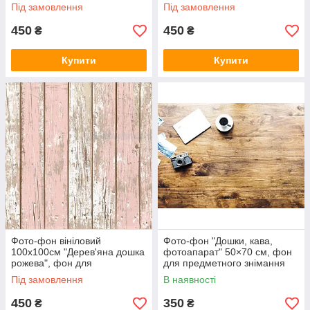
предметної зйомки (банерна
предметної зйомки ПВХ
Під замовлення
Під замовлення
тканина)
(банерна тканина)
450
450
₴
₴
Купити
Купити
Фото-фон вініловий
Фото-фон "Дошки, кава,
100х100см "Дерев'яна дошка
фотоапарат" 50×70 см, фон
рожева", фон для
для предметного знімання
предметної зйомки ПВХ
ПВХ (банерна тканина)
Під замовлення
В наявності
(банерна тканина)
450
350
₴
₴