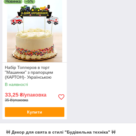
Новинка
–5%
Набір Топперов в торт
"Машинки" з прапорцем
(КАРТОН)- Українською
В наявності
33,25
₴/упаковка
35 ₴/упаковка
Купити
🚧
Декор для свята в стилі "Будівельна техніка"
🚧