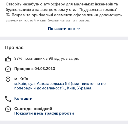
Створіть незабутню атмосферу для маленьких інженерів та
будівельників з нашим декором у стилі "Будівельна техніка"!
🏗️ Яскраві та оригінальні елементи оформлення допоможуть
занурити гостей у світ будівництва та пригод.
🎉
Що ми пропонуємо
:
Показати все
Стильні банери, арки та прапорці з будівельними
мотивами 🏗️
Про нас
Декор для сервірування стола, прикрашені жовтими
касками, інструментами та дорожніми знаками 🚧
97% позитивних з 98 відгуків за рік
Тарілки, склянки та топери з тематичними принтами
Працює з 04.03.2013
Наклейки для ростових фігур будівельної техніки:
екскаватори, крани, вантажівки 🚜
м. Київ
та багато іншого декору та атрибутики для свята
м.Київ, вул. Автозаводська 83 (візит виключно по
попередній домовленості)., Київ, Україна
Ідеально підходить для дитячих свят, днів народження та
тематичних вечірок! Дозвольте вашій дитині поринути у світ
Контакти
будівництва та створити свято мрії з нашою допомогою. 💛
Сьогодні вихідний
#БудівельнаВечірка #ДекорДляСвята #БудівельнаТехніка
Показати весь графік роботи
#ДитячеСвято #ТематичнаВечірка