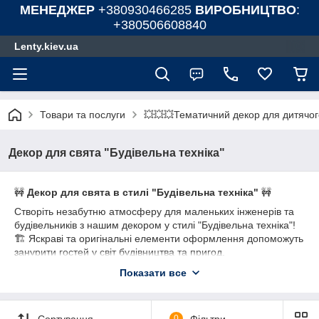
МЕНЕДЖЕР
+380930466285
ВИРОБНИЦТВО
:
+380506608840
Lenty.kiev.ua
Товари та послуги
💥💥💥Тематичний декор для дитячог
Декор для свята "Будівельна техніка"
🚧
Декор для свята в стилі "Будівельна техніка"
🚧
Створіть незабутню атмосферу для маленьких інженерів та
будівельників з нашим декором у стилі "Будівельна техніка"!
🏗️ Яскраві та оригінальні елементи оформлення допоможуть
занурити гостей у світ будівництва та пригод.
🎉
Що ми пропонуємо
:
Показати все
Стильні банери, арки та прапорці з будівельними
мотивами 🏗️
Сортування
0
Фільтри