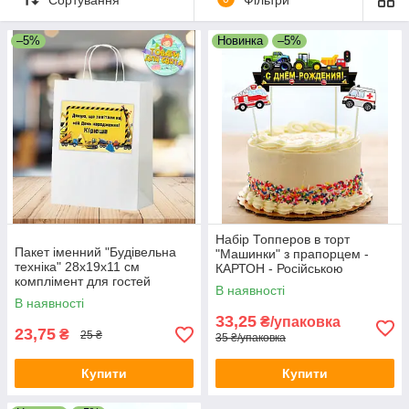
Декор для сервірування стола, прикрашені жовтими
касками, інструментами та дорожніми знаками 🚧
–5%
Новинка
–5%
Тарілки, склянки та топери з тематичними принтами
Наклейки для ростових фігур будівельної техніки:
екскаватори, крани, вантажівки 🚜
та багато іншого декору та атрибутики для свята
Ідеально підходить для дитячих свят, днів народження та
тематичних вечірок! Дозвольте вашій дитині поринути у світ
будівництва та створити свято мрії з нашою допомогою. 💛
#БудівельнаВечірка #ДекорДляСвята #БудівельнаТехніка
#ДитячеСвято #ТематичнаВечірка
Набір Топперов в торт
Пакет іменний "Будівельна
"Машинки" з прапорцем -
техніка" 28х19х11 см
КАРТОН - Російською
комплімент для гостей
В наявності
В наявності
33,25
₴/упаковка
23,75
₴
25 ₴
35 ₴/упаковка
Купити
Купити