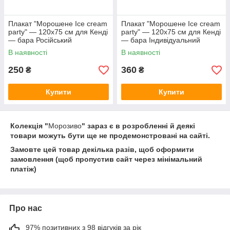
Плакат "Морошене Ice cream
Плакат "Морошене Ice cream
party" — 120х75 см для Кенді
party" — 120х75 см для Кенді
— бара Російський
— бара Індивідуальний
напис (з ім'ям)
В наявності
В наявності
250
360
₴
₴
Купити
Купити
Колекція "
Морозиво
" зараз є в розробленні й деякі
товари можуть бути ще не продемонстровані на сайті.
Замовте цей товар декілька разів, щоб оформити
замовлення (щоб пропустив сайт через мінімальний
платіж)
Про нас
97% позитивних з 98 відгуків за рік