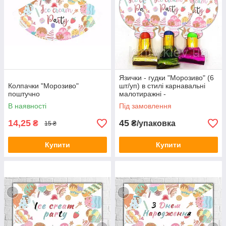
Язички - гудки "Морозиво" (6
Колпачки "Морозиво"
шт/уп) в стилі карнавальні
поштучно
малотиражні -
В наявності
Під замовлення
14,25
45
₴
₴/упаковка
15 ₴
Купити
Купити