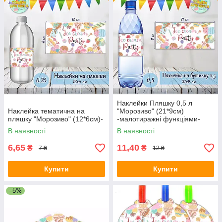
Наклейки Пляшку 0,5 л
Наклейка тематична на
"Морозиво" (21*9см)
пляшку "Морозиво" (12*6см)-
-малотиражні функціями-
В наявності
В наявності
6,65
11,40
₴
₴
7 ₴
12 ₴
Купити
Купити
–5%