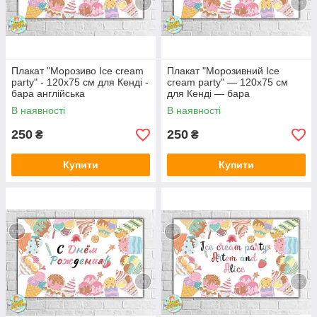
Плакат "Морозиво Ice cream
Плакат "Морозивний Ice
party" - 120х75 см для Кенді -
cream party" — 120х75 см
бара англійська
для Кенді — бара
Український
В наявності
В наявності
250
250
₴
₴
Купити
Купити