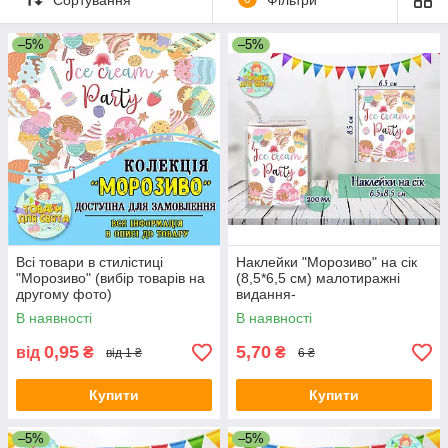
(пропустив сайт через мінімальний платіж)
Оскільки мінімальна сума замовлення на сайті складає 300
–5%
–5%
грн – ви можете додати цю позицію кілька разів, щоб сайт
пропустив Ваше замовлення.
Менеджер зв'яжеться з Вами та обговорить усі деталі
замовлення та відкоригує суму оплати.
Компанія залишає за собою право на незначну зміну цін,
самостійне рішення щодо прийняття дизайнерських рішень,
а також збільшувати терміни виробництва товару. Усі ці
пункти обов'язково будуть узгоджені із клієнтом.
Всі товари в стилістиці
Наклейки "Морозиво" на сік
"Морозиво" (вибір товарів на
(8,5*6,5 см) малотиражні
другому фото)
видання-
В наявності
В наявності
0,95
5,70
від
₴
₴
від 1 ₴
6 ₴
Купити
Купити
–5%
–5%