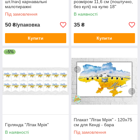
шт./пач) карнавальні
розміром 11,6 см (поштучно,
малотиражні
без кулі) на кулю 18"
Під замовлення
В наявності
50
35
₴/упаковка
₴
Купити
Купити
–5%
Плакат "Літак Мрія" - 120х75
Гірлянда "Літак Мрія"
см для Кенді - бара
В наявності
Під замовлення