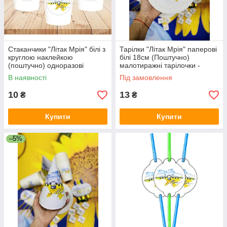
Стаканчики "Літак Мрія" білі з
Тарілки "Літак Мрія" паперові
круглою наклейкою
білі 18см (Поштучно)
(поштучно) одноразові
малотиражні тарілочки -
В наявності
Під замовлення
10
13
₴
₴
Купити
Купити
–5%