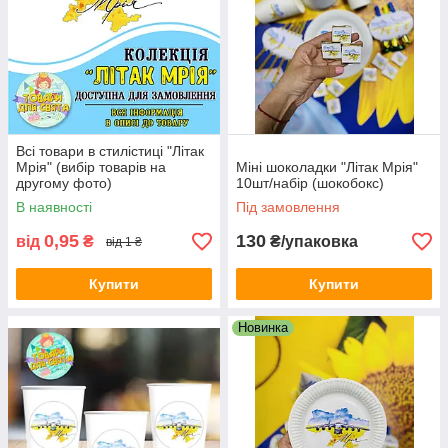
Всі товари в стилістиці "Літак
Мрія" (вибір товарів на
Міні шоколадки "Літак Мрія"
другому фото)
10шт/набір (шокобокс)
В наявності
Під замовлення
0,95
130
від
₴
₴/упаковка
від 1 ₴
Купити
Купити
Новинка