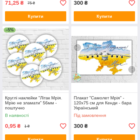
71,25
300
₴
₴
75 ₴
Купити
Купити
–5%
Круглі наклейки "Літак Мрія.
Плакат "Самолет Мрія" -
Мрію не зламати" 56мм -
120х75 см для Кенди - бара
поштучно
Український
В наявності
Під замовлення
0,95
300
₴
₴
1 ₴
Купити
Купити