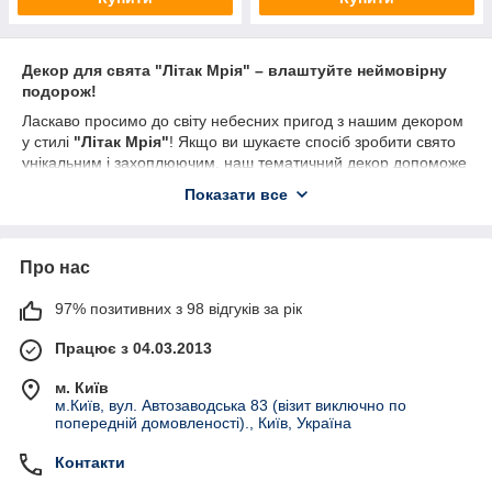
Декор для свята "Літак Мрія" – влаштуйте неймовірну
подорож!
Ласкаво просимо до світу небесних пригод з нашим декором
у стилі
"Літак Мрія"
! Якщо ви шукаєте спосіб зробити свято
унікальним і захоплюючим, наш тематичний декор допоможе
вам перетворити будь-яку подію на незабутню подорож.
Показати все
🔹
Що входить до колекції?
Тарілки, стаканчики, ковпачки та серветниці
з
дизайном, натхненим легендарним літаком, які
Про нас
додадуть вашому святу стиль і оригінальність
97% позитивних з 98 відгуків за рік
Тематичні
банери, плакати та листи привітань
, що
створять атмосферу авіаційної подорожі та пригод
Працює з 04.03.2013
Топери для кексів і капкейків
, які стануть яскравим
акцентом на святковому столі, підкреслюючи тему
м. Київ
м.Київ, вул. Автозаводська 83 (візит виключно по
свята
попередній домовленості)., Київ, Україна
Наклейки та інші аксесуари
, що допоможуть
завершити образ свята та додадуть веселощів
Контакти
Наш декор у стилі
"Літак Мрія"
– це ідеальне рішення для