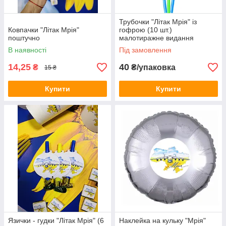
Трубочки "Літак Мрія" із
Ковпачки "Літак Мрія"
гофрою (10 шт.)
поштучно
малотиражне видання
В наявності
Під замовлення
14,25
40
₴
₴/упаковка
15 ₴
Купити
Купити
Язички - гудки "Літак Мрія" (6
Наклейка на кульку "Мрія"