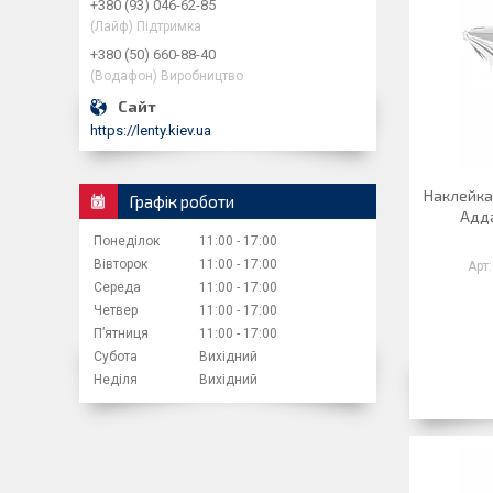
+380 (93) 046-62-85
(Лайф) Підтримка
+380 (50) 660-88-40
(Водафон) Виробництво
https://lenty.kiev.ua
Наклейка
Графік роботи
Адда
Понеділок
11:00
17:00
Вівторок
11:00
17:00
Середа
11:00
17:00
Четвер
11:00
17:00
Пʼятниця
11:00
17:00
Субота
Вихідний
Неділя
Вихідний