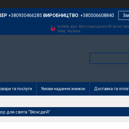
ЖЕР
+380930466285
ВИРОБНИЦТВО
: +380506608840
За
м.Київ, вул. Автозаводська 83 (візит в
Київ, Україна
овари та послуги
Умови надання знижок
Доставка та опла
ор для свята "Венсдей"