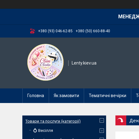
МЕНЕД
+380 (93) 046-62-85
+380 (50) 660-88-40
Lenty.kiev.ua
Головна
Як замовити
Тематичні вечірки
Т
Дек
Товари та послуги (категорії)
💍 Весілля