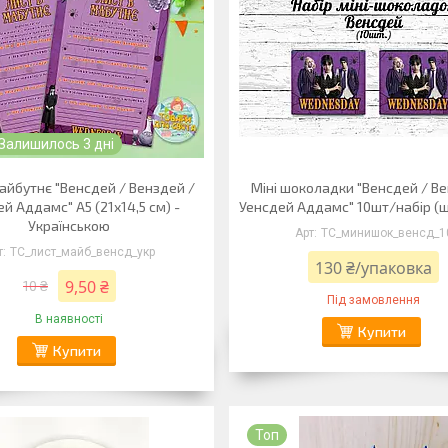
Залишилось 3 дні
айбутнє "Венсдей / Венздей /
Міні шоколадки "Венсдей / Ве
й Аддамс" А5 (21х14,5 см) -
Уенсдей Аддамс" 10шт/набір (
Українською
ТС_минишок_венсд_1
ТС_лист_майб_венсд_укр
130 ₴/упаковка
9,50 ₴
10 ₴
Під замовлення
В наявності
Купити
Купити
Топ