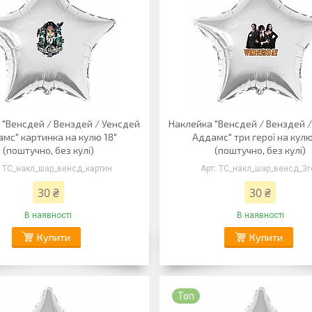
 "Венсдей / Венздей / Уенсдей
Наклейка "Венсдей / Венздей 
мс" картинка на кулю 18"
Аддамс" три герої на кулю
(поштучно, без кулі)
(поштучно, без кулі)
ТС_накл_шар_венсд_картин
ТС_накл_шар_венсд_3г
30 ₴
30 ₴
В наявності
В наявності
Купити
Купити
Топ