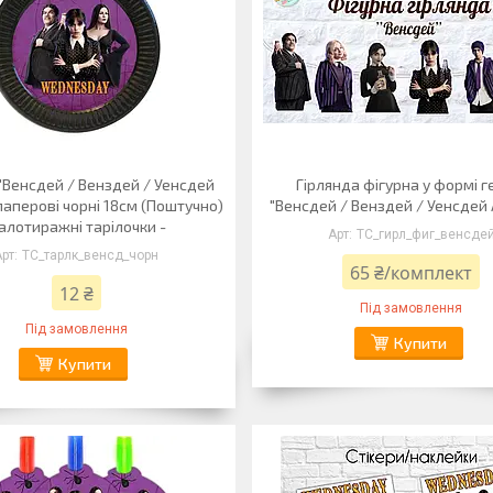
"Венсдей / Венздей / Уенсдей
Гірлянда фігурна у формі г
аперові чорні 18см (Поштучно)
"Венсдей / Венздей / Уенсдей
алотиражні тарілочки -
ТС_гирл_фиг_венсде
ТС_тарлк_венсд_чорн
65 ₴/комплект
12 ₴
Під замовлення
Під замовлення
Купити
Купити