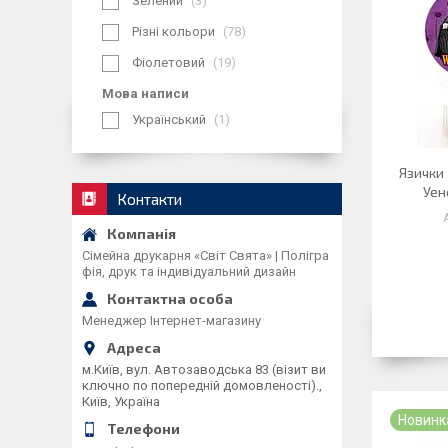
Зелений
3
Різні кольори
78
Фіолетовий
19
Мова написи
Український
1
Язички 
Уен
Контакти
Сімейна друкарня «Світ Свята» | Полігра
фія, друк та індивідуальний дизайн
Менеджер Інтернет-магазину
м.Київ, вул. Автозаводська 83 (візит ви
ключно по попередній домовленості).,
Київ, Україна
Новинк