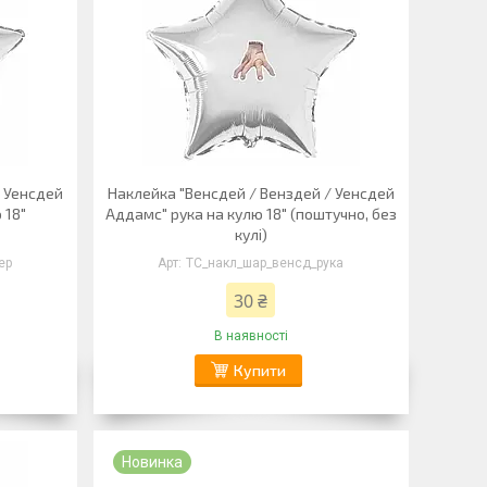
/ Уенсдей
Наклейка "Венсдей / Венздей / Уенсдей
 18"
Аддамс" рука на кулю 18" (поштучно, без
кулі)
ер
ТС_накл_шар_венсд_рука
30 ₴
В наявності
Купити
Новинка