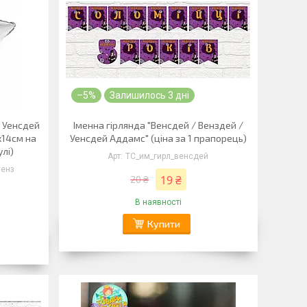
–5%
Залишилось 3 дні
/ Уенсдей
Іменна гірлянда "Венсдей / Венздей /
х14см на
Уенсдей Аддамс" (ціна за 1 прапорець)
улі)
ТС_им_гирл_венсдей
уенз
19 ₴
20 ₴
В наявності
Купити