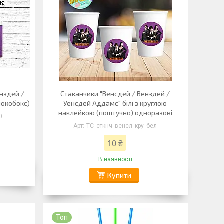
нздей /
Стаканчики "Венсдей / Венздей /
шокобокс)
Уенсдей Аддамс" білі з круглою
наклейкою (поштучно) одноразові
0
ТС_сткнч_венсл_кру_бел
10 ₴
В наявності
Купити
Топ