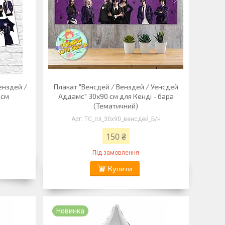
енздей /
Плакат "Венсдей / Венздей / Уенсдей
 см
Аддамс" 30х90 см для Кенді - бара
(Тематичний)
ТС_пл_30х90_венсдей_Б/н
150 ₴
Під замовлення
Купити
Новинка