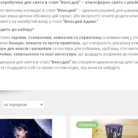
 атрибутика для свята в стилі "Венсдей" – атмосферне свято з улю
те святкову колекцію в стилі
"Венсдей"
– ідеальне рішення для шанува
кщо ваша дитина обожнює цей серіал, або ви просто хочете додати атмо
свято на незабутній вечір у стилі
"Венсдей Адамс"
.
дить до набору?
атичні
тарілки, стаканчики, ковпачки та серветниці
з елементами у ст
тичні
банери, плакати та листи привітань
, що створюють унікальну ат
ри для кексів і капкейків
та постери для побажань, щоб ваш стіл вигл
лейки, запрошення та інші аксесуари
, що додадуть родзинки до кожн
декором для свята в стилі
"Венсдей"
ви створите ідеальне місце для та
е і подаруйте собі та своїм гостям подію, яку вони не забудуть.
Новинка