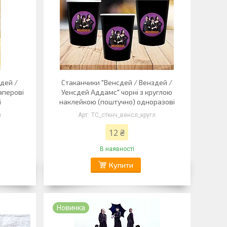
здей /
Стаканчики "Венсдей / Венздей /
аперові
Уенсдей Аддамс" чорні з круглою
і
наклейкою (поштучно) одноразові
н
ТС_сткнч_венсл_кругл
12 ₴
В наявності
Купити
Новинка