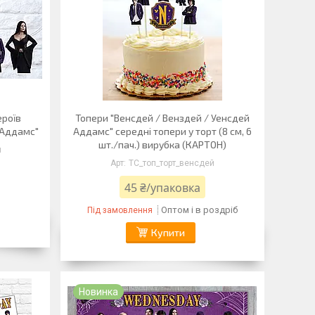
ероїв
Топери "Венсдей / Венздей / Уенсдей
 Аддамс"
Аддамс" середні топери у торт (8 см, 6
шт./пач.) вирубка (КАРТОН)
й
ТС_топ_торт_венсдей
45 ₴/упаковка
Оптом і в роздріб
Під замовлення
Купити
Новинка