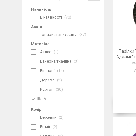
Наявність
В наявності
70
Акція
Товари зі знижками
37
Матеріал
Тарілки 
Атлас
1
Аддамс" п
Банерна тканина
3
м
Вінілові
14
Дерево
2
Картон
30
Ще 5
Колір
Бежевий
2
Білий
2