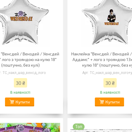
 "Венсдей / Венздей / Уенсдей
Наклейка "Венсдей / Венздей 
 лого з трояндою на кулю 18"
Аддамс" + лого з трояндою 13
(поштучно, без кулі)
кулю 18" (поштучно, без к
ТС_накл_шар_венсд_лого
ТС_накл_шар_вен_лого+
30 ₴
30 ₴
В наявності
В наявності
Купити
Купити
Топ