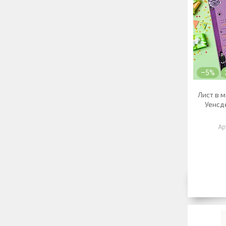
–5%
Лист в м
Уенсде