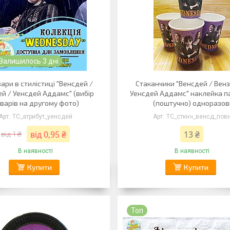
Залишилось 3 дні
вари в стилістиці "Венсдей /
Стаканчики "Венсдей / Вен
й / Уенсдей Аддамс" (вибір
Уенсдей Аддамс" наклейка п
варів на другому фото)
(поштучно) одноразов
ТС_атрибут_уенсдей
ТС_сткнч_венсд_пов
від 0,95 ₴
13 ₴
від 1 ₴
В наявності
В наявності
Купити
Купити
Топ