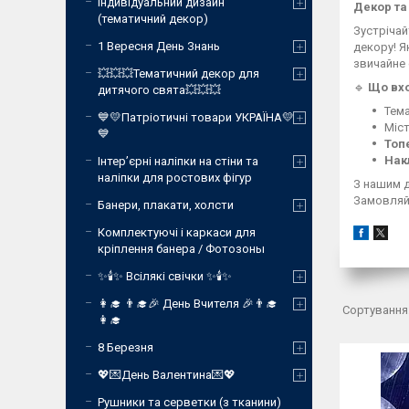
Індивідуальний дизайн
Декор та
(тематичний декор)
Зустрічай
1 Вересня День Знань
декору! Я
звичайне 
💥💥💥Тематичний декор для
🔹
Що вхо
дитячого свята💥💥💥
Тем
💙💛Патріотичні товари УКРАЇНА💛
Міс
💙
Топе
Нак
Інтер’єрні наліпки на стіни та
наліпки для ростових фігур
З нашим 
Замовляйт
Банери, плакати, холсти
Комплектуючі і каркаси для
кріплення банера / Фотозоны
✨🕯️✨ Всілякі свічки ✨🕯️✨
👩‍🎓 👨‍🎓🎉 День Вчителя 🎉👨‍🎓
👩‍🎓
8 Березня
💖💌День Валентина💌💖
Рушники та серветки (з тканини)