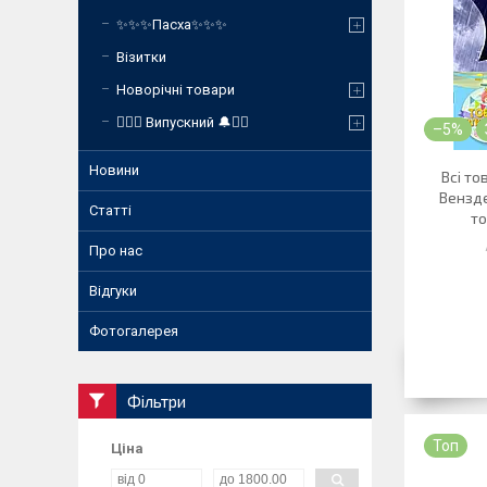
✨✨✨Пасха✨✨✨
Візитки
Новорічні товари
❤️‍🔥🔔 Випускний 🔔❤️‍🔥
–5%
Новини
Всі то
Вензде
Статті
то
Про нас
Відгуки
Фотогалерея
Фільтри
Топ
Ціна