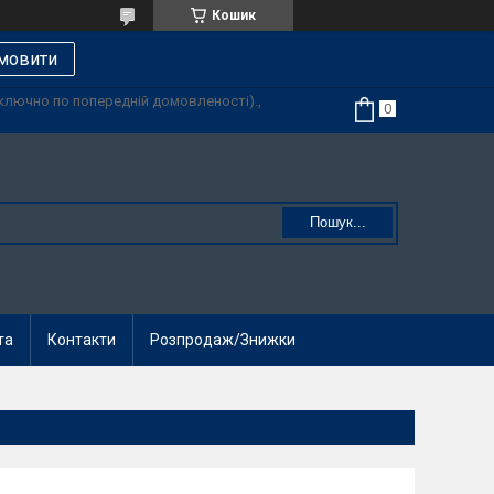
Кошик
мовити
иключно по попередній домовленості).,
Пошук...
та
Контакти
Розпродаж/Знижки