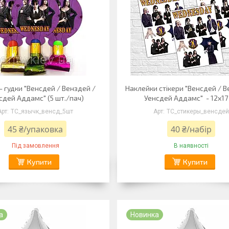
- гудки "Венсдей / Венздей /
Наклейки стікери "Венсдей / В
сдей Аддамс" (5 шт./пач)
Уенсдей Аддамс" - 12х17
ТС_язычк_венсд_5шт
ТС_стикеры_венсдей
45 ₴/упаковка
40 ₴/набір
Під замовлення
В наявності
Купити
Купити
а
Новинка